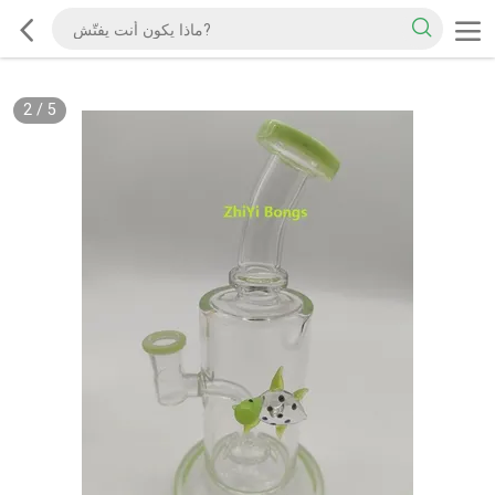
2
/
5