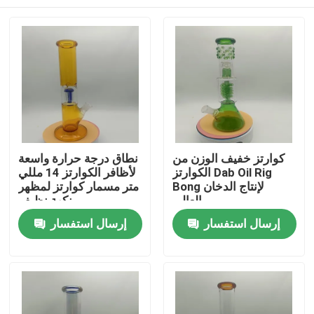
كوارتز خفيف الوزن من
نطاق درجة حرارة واسعة
الكوارتز Dab Oil Rig
لأظافر الكوارتز 14 مللي
Bong لإنتاج الدخان
متر مسمار كوارتز لمظهر
العالي
نكهة نظيف
منزل
إرسال استفسار
إرسال استفسار
حول بنا
إتصال