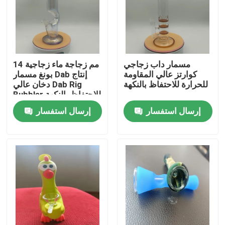
المنتجات
الزجاج بونغ بانجر
مسمار داب زجاجي
14 مم زجاجة ماء زجاجية
كوارتز عالي المقاومة
بونغ مسمار Dab إنتاج
للحرارة للاحتفاظ بالنكهة
دخان عالي Dab Rig
زجاج الماء بونغ
Bubbler للاحتفاظ بالنكهة
إرسال استفسار
إرسال استفسار
سيليكون الزجاج بونغ
مسامير بانجر كوارتز
تدخين الزجاج بونغ
حفارات داب الزجاج