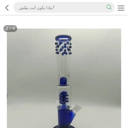
2
/
4