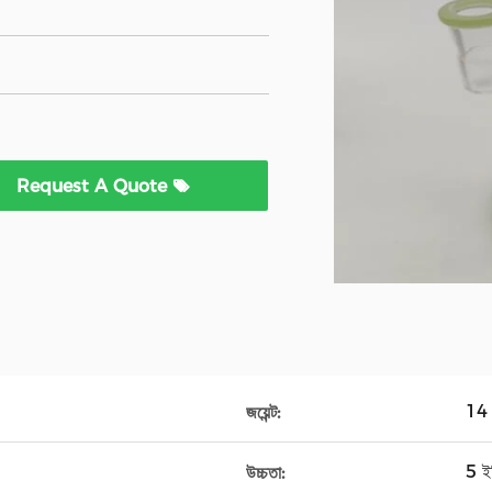
Request A Quote
14 ম
জয়েন্ট:
5 ইঞ
উচ্চতা: