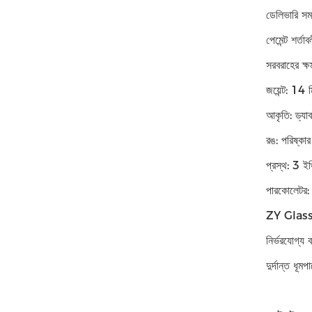
ডেলিভারি স
পেমেন্ট শর্তা
সরবরাহের 
জয়েন্ট: 14 
আকৃতি: ড্যাব
রঙ: পরিষ্কার
প্রস্থ: 3 ইঞ্
পারকোলেটর: হ
ZY Glass D
নির্ভরযোগ্য
দুর্দান্ত ধূ