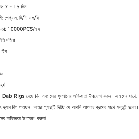
ময়: 7 ~ 15 দিন
বলী: পেপ্যাল, টি/টি, এল/সি
ক্ষমতা: 10000PCS/মাস
মিমি মহিলা
 রিগ
চি
্যাঁ
ab Rigs বেছে নিন এবং সেরা ধূমপানের অভিজ্ঞতা উপভোগ করুন।আমাদের সাথে, আপনি ন
 বং ড্যাব রিগ পাচ্ছেন।আমরা গ্যারান্টি দিচ্ছি যে আপনি আপনার ক্রয়ের সাথে সন্তুষ্ট হ
মপানের অভিজ্ঞতা উপভোগ করুন!