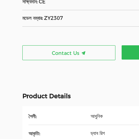
সাক্ষ্যদান:
CE
মডেল নম্বার:
ZY2307
Contact Us
Product Details
আধুনিক
শৈলী:
ড্যাব রিগ
আকৃতি: