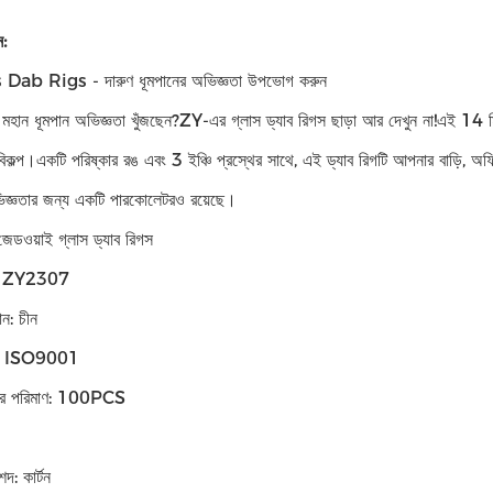
ন:
Dab Rigs - দারুণ ধূমপানের অভিজ্ঞতা উপভোগ করুন
হান ধূমপান অভিজ্ঞতা খুঁজছেন?ZY-এর গ্লাস ড্যাব রিগস ছাড়া আর দেখুন না!এই 14 মিম
বিকল্প।একটি পরিষ্কার রঙ এবং 3 ইঞ্চি প্রস্থের সাথে, এই ড্যাব রিগটি আপনার বাড়ি, অফ
িজ্ঞতার জন্য একটি পারকোলেটরও রয়েছে।
 জেডওয়াই গ্লাস ড্যাব রিগস
র: ZY2307
ান: চীন
শন: ISO9001
্ডার পরিমাণ: 100PCS
শদ: কার্টন