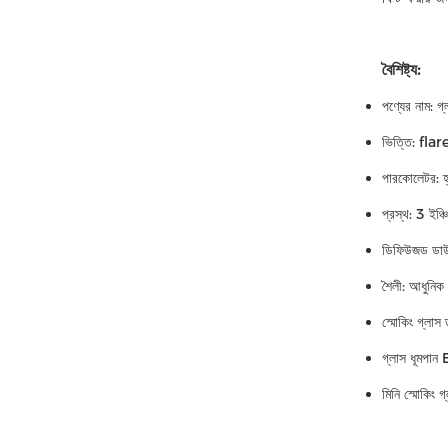
বৈশিষ্ট্য:
পণ্যের নাম: গ্
ভিত্তি: fla
পারকোলেটর: হ্
প্রস্থ: 3 ইঞ্চি
ডিফিউজড ডাউনস
শৈলী: আধুনিক
স্মোকিং গ্লাস 
গ্লাস ধূমপা
মিনি স্মোকিং গ