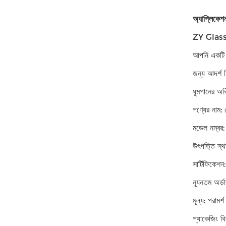
অ্যাপ্লিকেশ
ZY Glass 
আপনি একটি ম
জন্য আদর্শ 
ধূমপানের অভ
পণ্যের নাম:
মডেল নম্ব
উৎপত্তি স্থ
সার্টিফিকে
ন্যূনতম অর
মূল্য: পরামর্শ
প্যাকেজিং বি