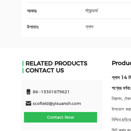
স্ট্যান্ডার্ড
আকার:
গ্লাস
উপাদান:
Produc
RELATED PRODUCTS
CONTACT US
গ্লাস 14 মি
পণ্যের বর্ণনা:
86--15301679621
নিরাপদ, টেকস
scofield@yixuansh.com
উপভোগ করার 
Contact Now
নিশ্চিত.ছড়
ফিট করার জন