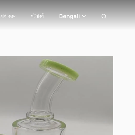
যোগ করুন
ঘটনাবলী
Bengali