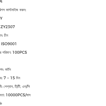
ন:
রিগস কাস্টমাইজ করুন:
 ZY
র: ZY2307
ান: চীন
শন: ISO9001
্ডার পরিমাণ: 100PCS
শদ: কার্টন
ময়: 7 ~ 15 দিন
বলী: পেপ্যাল, টি/টি, এল/সি
ক্ষমতা: 10000PCS/মাস
চি