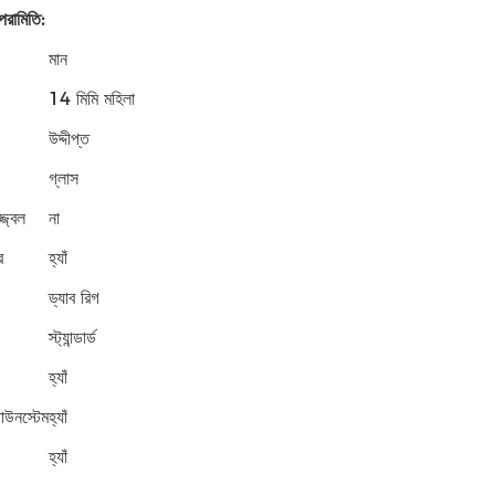
পরামিতি:
মান
14 মিমি মহিলা
উদ্দীপ্ত
গ্লাস
্জ্বল
না
র
হ্যাঁ
ড্যাব রিগ
স্ট্যান্ডার্ড
হ্যাঁ
উনস্টেম
হ্যাঁ
হ্যাঁ