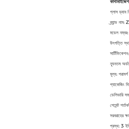
কাস্টমাইজেশ
গ্লাস ড্যাব 
ব্র্যান্ড নাম:
মডেল নম্ব
উৎপত্তি স্থ
সার্টিফিকে
ন্যূনতম অর
মূল্য: পরামর্শ
প্যাকেজিং বি
ডেলিভারি স
পেমেন্ট শর্তা
সরবরাহের 
প্রস্থ: 3 ইঞ্