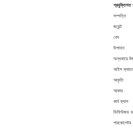
প্রযুক্তিগত 
সম্পত্তি
জয়েন্ট
বেস
উপাদান
অন্ধকারে উজ
আইস ক্যাচা
আকৃতি
আকার
কার্ব ক্যাপ
ডিফিউজড ডা
পারকোলেটর