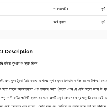
হ্যাঁ
পারকোলেটর:
হ্যাঁ
কার্ব ক্যাপ:
t Description
মি মহিলা ধূমপান বং ড্যাব রিগস
ই, এবং সুন্দর টুকরা তৈরি করতে আমাদের গ্লাস ড্যাব রিগগুলি সর্বোচ্চ মানের উপকরণ থেকে
জন্য সহজে ব্যবহারযোগ্য এবং কার্যকর উপায় খুঁজছেন এমন যে কেউ তাদের জন্য উপযুক্ত
িয়ে পড়া ডাউনস্টেম প্রতিটি ব্যবহারের সাথে একটি মসৃণ আঘাতের জন্য অনুমতি দেয়।এই অ
্য একটি ফ্লারেড বেস রয়েছে।একটি সুন্দর এবং নির্ভরযোগ্য গ্লাস ড্যাব রিগ সহ আপনার