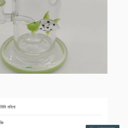
িমি মহিলা
্চি