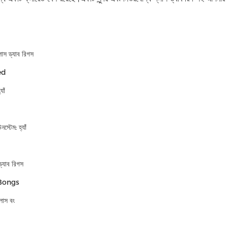
লাস ড্যাব রিগস
red
যাঁ
্টেম: হ্যাঁ
ড্যাব রিগস
ন Bongs
্লাস বং