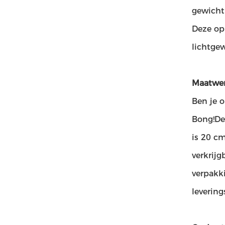
gewicht
Deze op
lichtgew
Maatwer
Ben je 
Bong!De
is 20 c
verkrij
verpakk
leverin