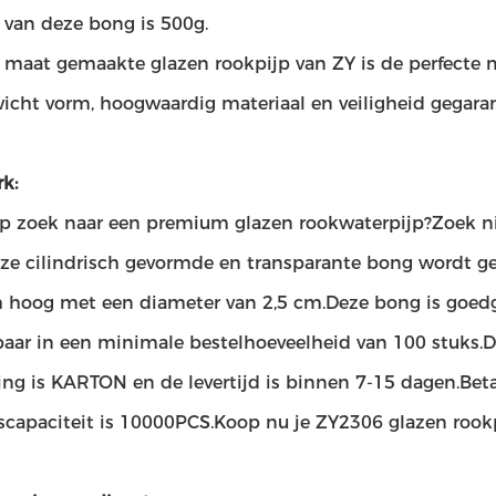
 van deze bong is 500g.
 maat gemaakte glazen rookpijp van ZY is de perfecte m
icht vorm, hoogwaardig materiaal en veiligheid gegaran
k:
op zoek naar een premium glazen rookwaterpijp?Zoek ni
ze cilindrisch gevormde en transparante bong wordt g
m hoog met een diameter van 2,5 cm.Deze bong is goedg
gbaar in een minimale bestelhoeveelheid van 100 stuks.
ing is KARTON en de levertijd is binnen 7-15 dagen.Bet
gscapaciteit is 10000PCS.Koop nu je ZY2306 glazen rookp