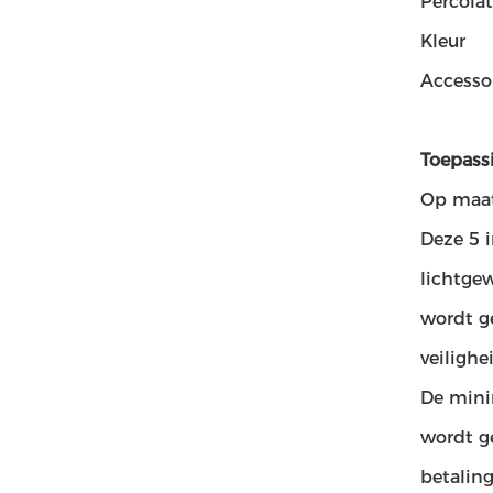
Percolat
Kleur
Accesso
Toepass
Op maat
Deze 5 
lichtge
wordt g
veilighe
De mini
wordt g
betaling