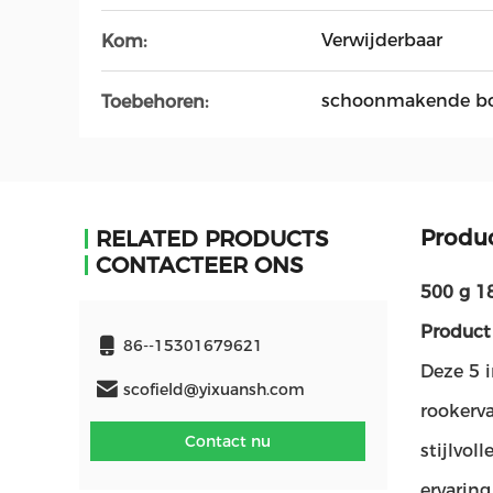
Verwijderbaar
Kom:
schoonmakende bo
Toebehoren:
Produ
RELATED PRODUCTS
CONTACTEER ONS
500 g 1
Product 
86--15301679621
Deze 5 
scofield@yixuansh.com
rookerv
Contact nu
stijlvol
ervaring