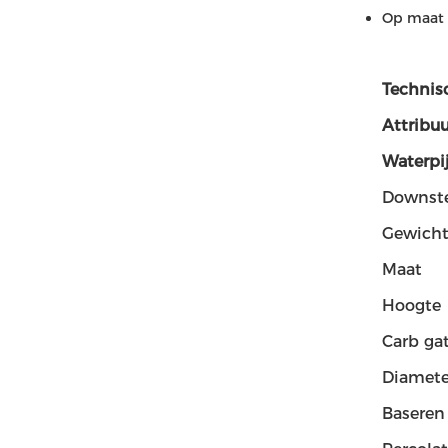
Op maat 
Technis
Attribu
Waterpi
Downst
Gewich
Maat
Hoogte
Carb ga
Diamete
Baseren