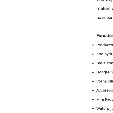
maken e
naar ee
Functies
Productn
Koolhydra
Basis: ro
Hoogte: 
Vorm: cil
Accessoir
Mini Padd
Waterpij