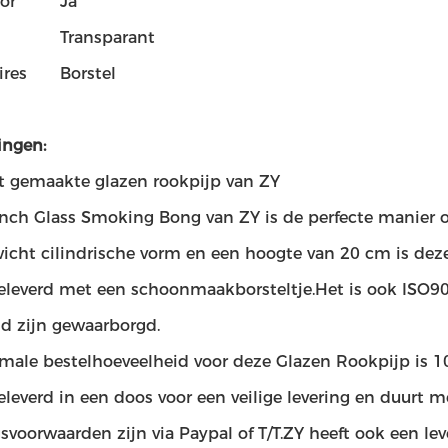
or
Ja
Transparant
ires
Borstel
ingen:
 gemaakte glazen rookpijp van ZY
inch Glass Smoking Bong van ZY is de perfecte manier 
wicht cilindrische vorm en een hoogte van 20 cm is de
eleverd met een schoonmaakborsteltje.Het is ook ISO900
id zijn gewaarborgd.
male bestelhoeveelheid voor deze Glazen Rookpijp is 10
eleverd in een doos voor een veilige levering en duurt
svoorwaarden zijn via Paypal of T/T.ZY heeft ook een le