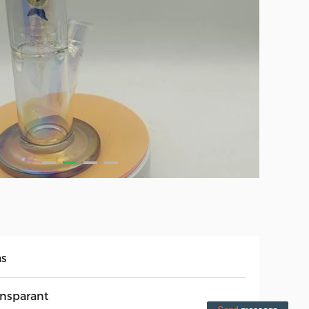
as
ansparant