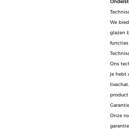
Onderst
Technis
We bied
glazen b
functie
Technis
Ons tec
je hebt
livecha
product
Garanti
Onze ro
garantie