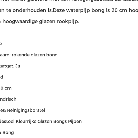
n te onderhouden is.Deze waterpijp bong is 20 cm hoog
n hoogwaardige glazen rookpijp.
:
aam: rokende glazen bong
atgat: Ja
nd
20 cm
indrisch
es: Reinigingsborstel
estoel Kleurrijke Glazen Bongs Pijpen
p Bong