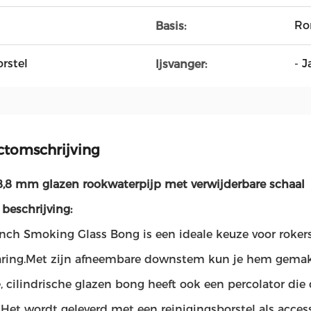
Ro
Basis:
rstel
- J
Ijsvanger:
ctomschrijving
8,8 mm glazen rookwaterpijp met verwijderbare schaal
beschrijving:
inch Smoking Glass Bong is een ideale keuze voor rokers
aring.Met zijn afneembare downstem kun je hem gema
le, cilindrische glazen bong heeft ook een percolator die 
.Het wordt geleverd met een reinigingsborstel als acce