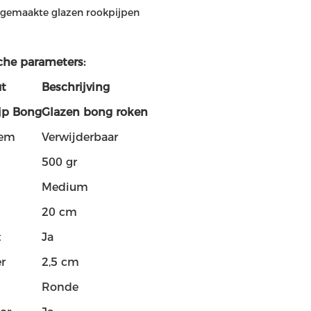
gemaakte glazen rookpijpen
che parameters:
ut
Beschrijving
jp Bong
Glazen bong roken
em
Verwijderbaar
t
500 gr
Medium
20 cm
t
Ja
r
2,5 cm
Ronde