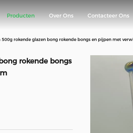
Producten
Over Ons
Contacteer Ons
 500g rokende glazen bong rokende bongs en pijpen met verw
bong rokende bongs
om