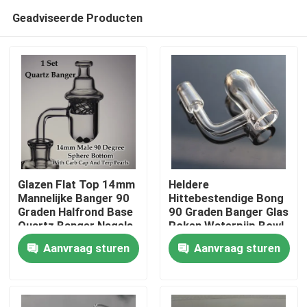
Geadviseerde Producten
Glazen Flat Top 14mm
Heldere
Mannelijke Banger 90
Hittebestendige Bong
Graden Halfrond Base
90 Graden Banger Glas
Thuis
Quartz Banger Nagels
Roken Waterpijp Bowl
Aanvraag sturen
Aanvraag sturen
Producten
Over ons