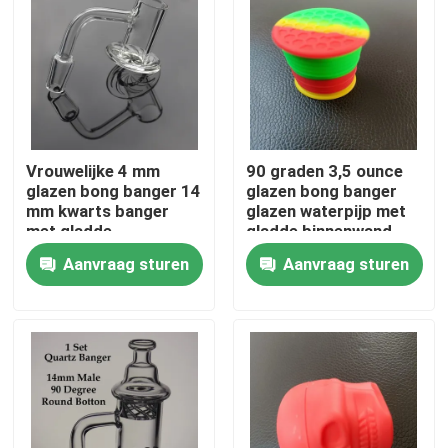
Fabrieksreis
Kwaliteitscontrole
Vrouwelijke 4 mm
90 graden 3,5 ounce
Contacteer ons
glazen bong banger 14
glazen bong banger
mm kwarts banger
glazen waterpijp met
met gladde
gladde binnenwand
nieuws
binnenwand
Aanvraag sturen
Aanvraag sturen
Vraag een offerte aan
Glas Bong Banger
Glazen waterpijp