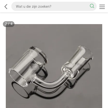
2
/
4