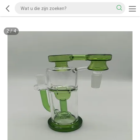
2
/
4