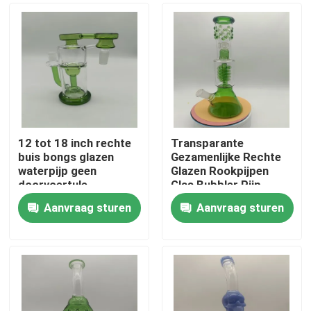
12 tot 18 inch rechte
Transparante
buis bongs glazen
Gezamenlijke Rechte
waterpijp geen
Glazen Rookpijpen
doorvoertule
Glas Bubbler Pijp
14mm 18mm
Aanvraag sturen
Aanvraag sturen
Thuis
Producten
Over ons