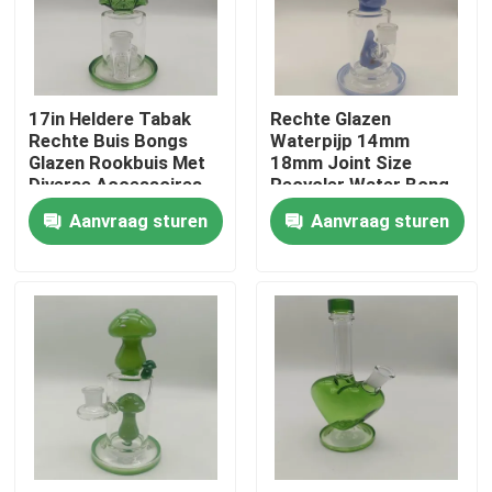
Fabrieksreis
17in Heldere Tabak
Rechte Glazen
Kwaliteitscontrole
Rechte Buis Bongs
Waterpijp 14mm
Glazen Rookbuis Met
18mm Joint Size
Diverse Accessoires
Recycler Water Bong
Contacteer ons
Aanvraag sturen
Aanvraag sturen
nieuws
Vraag een offerte aan
Glas Bong Banger
Glazen waterpijp