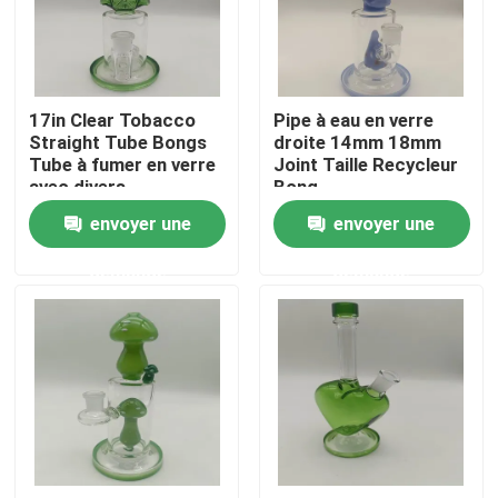
Visite d'usine
17in Clear Tobacco
Pipe à eau en verre
Contrôle de la qualité
Straight Tube Bongs
droite 14mm 18mm
Tube à fumer en verre
Joint Taille Recycleur
avec divers
Bong
Contact
accessoires
envoyer une
envoyer une
demande
demande
nouvelles
Demande de soumission
Bong Banger de verre
Bang à eau en verre