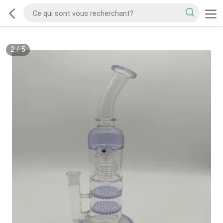
2
/
5