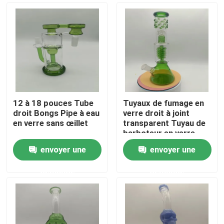
12 à 18 pouces Tube
Tuyaux de fumage en
droit Bongs Pipe à eau
verre droit à joint
en verre sans œillet
transparent Tuyau de
barboteur en verre
14mm 18mm
envoyer une
envoyer une
Aperçu
demande
demande
Produits
A propos de nous