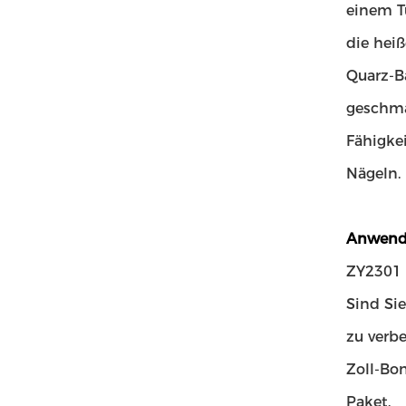
einem T
die hei
Quarz-Ba
geschma
Fähigkei
Nägeln.
Anwend
ZY2301 
Sind Si
zu verbe
Zoll-Bo
Paket.