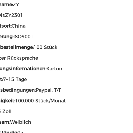
name:
ZY
Nr:
ZY2301
sort:
China
ierung:
ISO9001
bestellmenge:
100 Stück
ter Rücksprache
ungsinformationen:
Karton
t:
7~15 Tage
sbedingungen:
Paypal, T/T
igkeit:
100.000 Stück/Monat
5 Zoll
sam:
Weiblich
ständig:
Ja