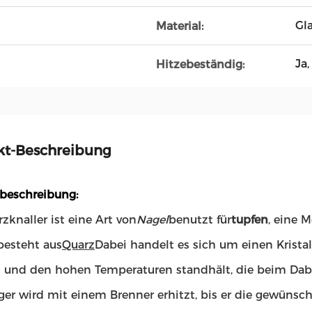
Gl
Material:
Ja,
Hitzebeständig:
kt-Beschreibung
beschreibung:
zknaller ist eine Art von
Nagel
benutzt für
tupfen
, eine 
besteht aus
Quarz
Dabei handelt es sich um einen Kristal
t und den hohen Temperaturen standhält, die beim Dabb
ger wird mit einem Brenner erhitzt, bis er die gewünsc