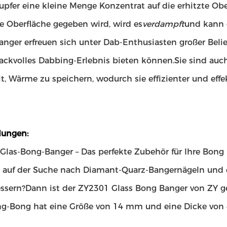
upfer eine kleine Menge Konzentrat auf die erhitzte O
ße Oberfläche gegeben wird, wird es
verdampft
und kann 
nger erfreuen sich unter Dab-Enthusiasten großer Belieb
ckvolles Dabbing-Erlebnis bieten können.Sie sind auch
t, Wärme zu speichern, wodurch sie effizienter und effe
ungen:
Glas-Bong-Banger – Das perfekte Zubehör für Ihre Bong
e auf der Suche nach Diamant-Quarz-Bangernägeln und
ssern?Dann ist der ZY2301 Glass Bong Banger von ZY gen
ng-Bong hat eine Größe von 14 mm und eine Dicke von 4