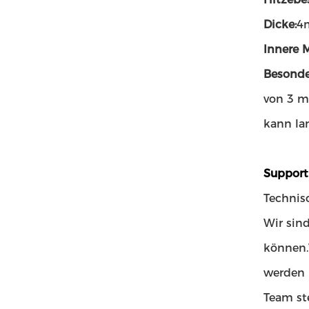
Dicke:
4
Innere 
Besonde
von 3 m
kann la
Support
Technis
Wir sin
können.
werden 
Team st