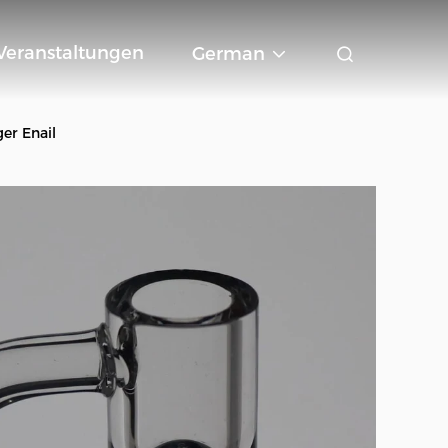
Veranstaltungen
German
er Enail