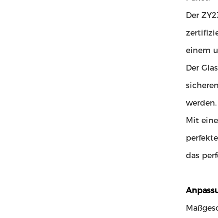
Der ZY2
zertifiz
einem un
Der Gla
sichere
werden.
Mit ein
perfekt
das perf
Anpassu
Maßgesc