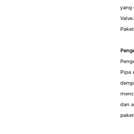
yang 
Valve
Paket
Penge
Peng
Pipa 
denga
mence
dan a
paket