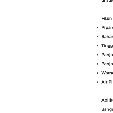
untuk
Fitur:
Pipa 
Baha
Tingg
Panja
Panja
Warn
Air P
Aplika
Bange