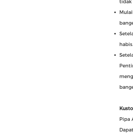
tidak
Mulai
bange
Setel
habis
Setel
Penti
mengh
bange
Kusto
Pipa 
Dapa