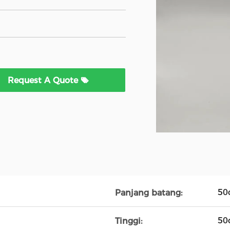
Request A Quote
50
Panjang batang:
50
Tinggi: