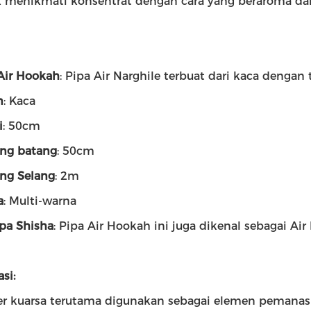
 menikmati konsentrat dengan cara yang beraroma da
Air Hookah
: Pipa Air Narghile terbuat dari kaca denga
n
: Kaca
i
: 50cm
ng batang
: 50cm
ng Selang
: 2m
a
: Multi-warna
ipa Shisha
: Pipa Air Hookah ini juga dikenal sebagai Air
si:
r kuarsa terutama digunakan sebagai elemen pemanas di