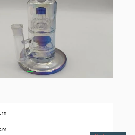
cm
cm