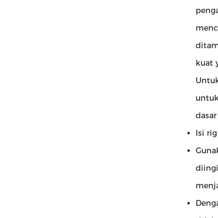
penga
menca
ditam
kuat 
Untuk
untuk
dasar
Isi r
Gunak
diing
menja
Denga