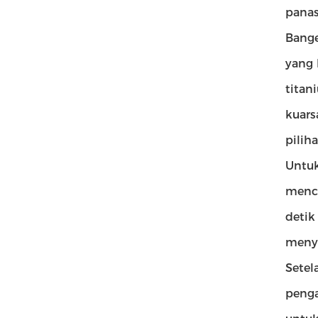
panas
Bange
yang 
titan
kuars
pilih
Untuk
menca
deti
menye
Setel
penga