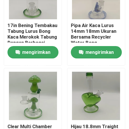
Wisata pabrik
17in Bening Tembakau
Pipa Air Kaca Lurus
Tabung Lurus Bong
14mm 18mm Ukuran
Kontrol kualitas
Kaca Merokok Tabung
Bersama Recycler
Dengan Berbagai
Water Bong
Aksesoris
mengirimkan
mengirimkan
Hubungi kami
permintaan
permintaan
Berita
Quote request suatu
Kaca Bong Banger
Gelas Air Bong
Clear Multi Chamber
Hijau 18.8mm Traight