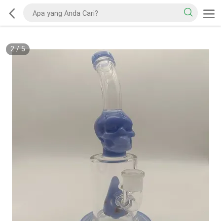
2
/
5