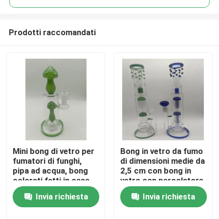
Prodotti raccomandati
Mini bong di vetro per
Bong in vetro da fumo
Casa
fumatori di funghi,
di dimensioni medie da
pipa ad acqua, bong
2,5 cm con bong in
colorati fatti in casa
vetro con percolatore
Prodotti
Invia richiesta
Invia richiesta
Chi siamo