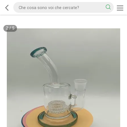
2
/
5