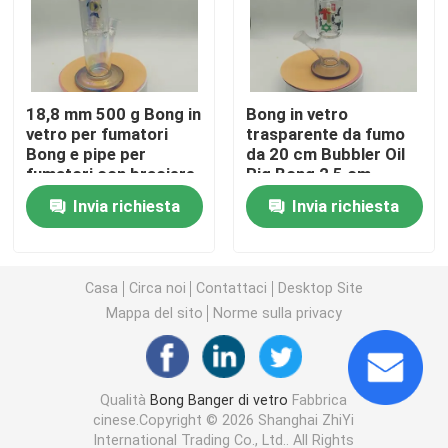
Bong in vetro siliconico
18,8 mm 500 g Bong in
Bong in vetro
Chiodi del Banger del quarzo
vetro per fumatori
trasparente da fumo
Bong e pipe per
da 20 cm Bubbler Oil
fumatori con braciere
Rig Bong 2,5 cm
Bong in vetro per fumare
rimovibile
Invia richiesta
Invia richiesta
Glass Dab Rig
Casa
Circa noi
Contattaci
Desktop Site
Narghilè per pipa ad acqua
Mappa del sito
Norme sulla privacy
Tampone per unghie al quarzo
Qualità
Bong Banger di vetro
Fabbrica
cinese.Copyright © 2026 Shanghai ZhiYi
Banger di fumo del quarzo
International Trading Co., Ltd.. All Rights