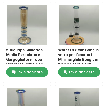
Fatory Tour
Controllo di qualità
Contattaci
500g Pipa Cilindrica
Water18.8mm Bong in
Media Percolatore
vetro per fumatori
notizie
Gorgogliatore Tubo
Mini narghilè Bong per
Ciotola In Vetro Con
pipa ad acqua con
Foro Carburatore
accessorio per
Invia richiesta
Invia richiesta
Richiedere un preventivo
spazzola per la pulizia
Bong Banger di vetro
Bong d'acqua in vetro