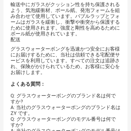
輸送中にガラスがクッション性を持ち保護される
よう、気泡緩衝材、ボール紙、発泡フォームを組
シリコンガラスボング
み合わせて使用​​しています。バブルラップとフォ
ームはガラスを緩衝し、衝撃や衝突から保護する
ために使用されます。強度と剛性を高めるために
ボール紙が使用されています。
水晶爆竹の釘
配送
グラスウォーターボングを迅速かつ安全にお客様
スモーキンググラスボング
にお届けするために、当社は信頼できる宅配便サ
ービスを利用しています。すべての注文は追跡さ
れ、保険がかけられているため、お客様に安心を
ガラスダブリグ
お届けします。
よくある質問：
水パイプ水ギセル
Q: グラスウォーターボングのブランド名は何で
すか?
A: 当社のグラスウォーターボングのブランド名は
クォーツネイルダブ
ZY です。
Q: グラスウォーターボングのモデル番号は何で
すか?
煙る水晶爆竹
A: 当社のグラスウォーターボングのモデル番号は