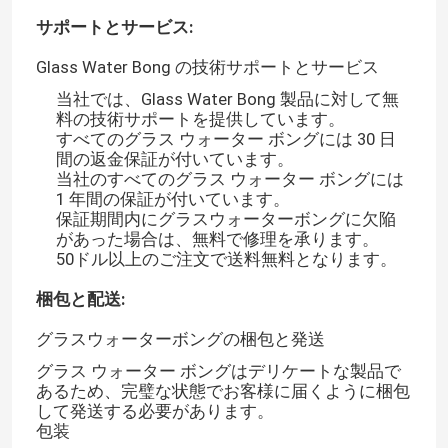
サポートとサービス:
会社案内
Glass Water Bong の技術サポートとサービス
当社では、Glass Water Bong 製品に対して無
料の技術サポートを提供しています。
品質管理
すべてのグラス ウォーター ボングには 30 日
間の返金保証が付いています。
当社のすべてのグラス ウォーター ボングには
お問い合わせ
1 年間の保証が付いています。
保証期間内にグラスウォーターボングに欠陥
があった場合は、無料で修理を承ります。
ニュース
50ドル以上のご注文で送料無料となります。
梱包と配送:
見積依頼
グラスウォーターボングの梱包と発送
グラス ウォーター ボングはデリケートな製品で
ガラスは爆竹を鳴らせる
あるため、完璧な状態でお客様に届くように梱包
して発送する必要があります。
包装
グラスウォーターボング