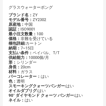
グラスウォーターボング
ブランド名：
ZY
モデル番号：
ZY2302
原産地：
中国
認証：
ISO9001
最小注文数量：
100
価格：
非難を受けている
梱包詳細:
カートン
納期：
7~15日
支払い条件：
ペイパル、T/T
供給能力：
10000個/月
形：
シリンダー
身長：
20cm
材料：
ガラス
ホーム
パーコレーター：
はい
色：
透明
スモーキングクォーツバンガー:
はい
製品
オイルダブリグ:
はい
90° ダイヤモンド クォーツ バンガー:
はい
ネイル：
はい
企業情報