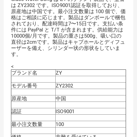
は ZY2302 です。ISO9001認証を取得しており、
原産地は中国です。最小注文数量は 100 個で、価
格はご相談に応じます。製品はダンボールで梱包
されており、配達時間は7〜15日です。支払い条
件には PayPal と T/T が含まれます。供給能力は
10000個/月です。製品の重さは500g、吸い口の
直径は2cmです。製品はキャブホールとディフュ
ーザーを備え、シリンダー状の形状をしていま
す。
<
ブランド名
ZY
モデル番号
ZY2302
原産地
中国
認証
ISO9001
最小注文数量
100
価格
非難を受けている