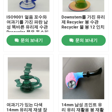
제품 소개
ISO9001 얼음 포수와
Downstem를 가진 유리
여과기를 가진 파란 남
제 Recycler 봉 수관
성 똑바른 유리제 수관
Recycler 물 봉 12 인치
글라스 봉 폭죽
Rrecycler 물은 동소리
를 냅니다
문의 보내기
문의 보내기
유리물봉
실리콘 유리 봉
석영 폭죽 네일
스모킹 글래스봉
여과기가 있는 다색
14mm 남성 조인트 유
유리 소량 굴착 장치
14mm 유리제 재생 장
리 유리 재활용 봉 재활