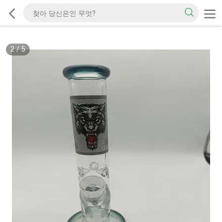
2
/
5