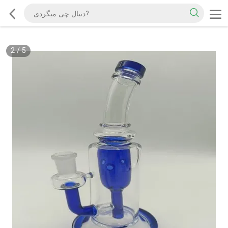
2
/
5