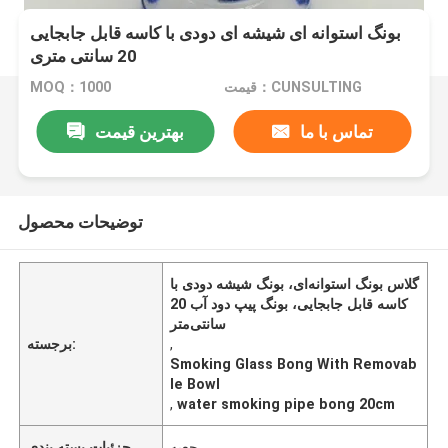
بونگ استوانه ای شیشه ای دودی با کاسه قابل جابجایی
20 سانتی متری
قیمت：CUNSULTING
MOQ：1000
تماس با ما
بهترین قیمت
توضیحات محصول
گلاس بونگ استوانه‌ای، بونگ شیشه دودی با
کاسه قابل جابجایی، بونگ پیپ دود آب 20
سانتی‌متر
,
برجسته:
Smoking Glass Bong With Removab
le Bowl
,
water smoking pipe bong 20cm
جعبه
جزئیات بسته بندی