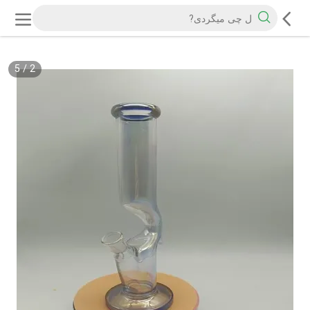
5
/
2