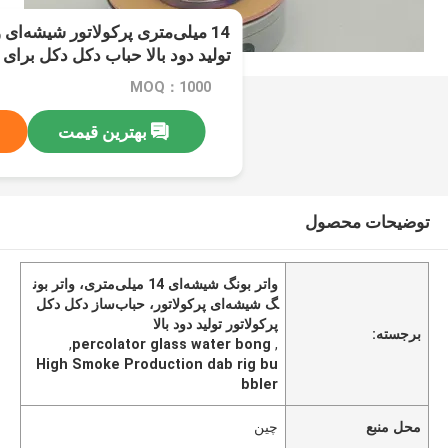
14 میلی‌متری پرکولاتور شیشه‌ای 
تولید دود بالا حباب دکل دکل برا
MOQ：1000
بهترین قیمت
توضیحات محصول
واتر بونگ شیشه‌ای 14 میلی‌متری، واتر بون
گ شیشه‌ای پرکولاتور، حباب‌ساز دکل دکل
پرکولاتور تولید دود بالا
برجسته:
,
percolator glass water bong
,
High Smoke Production dab rig bu
bbler
محل منبع
چین