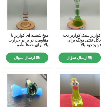
کارخانه تور
کنترل کیفیت
کوارتز سبک کوارتز دب
میخ شیشه ای کوارتز با
دکل نفتی بونگ برای
مقاومت در برابر حرارت
تماس با ما
تولید دود بالا
بالا برای حفظ طعم
ارسال سؤال
ارسال سؤال
اخبار
درخواست نقل قول
گلس بونگ بنگر
گلس واتر بونگ