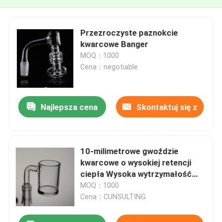
Przezroczyste paznokcie
kwarcowe Banger
MOQ：1000
Cena：negotiable
Najlepsza cena
Skontaktuj się z
nami
10-milimetrowe gwoździe
kwarcowe o wysokiej retencji
ciepła Wysoka wytrzymałość
Quartz Terp Slurper
MOQ：1000
Cena：CUNSULTING