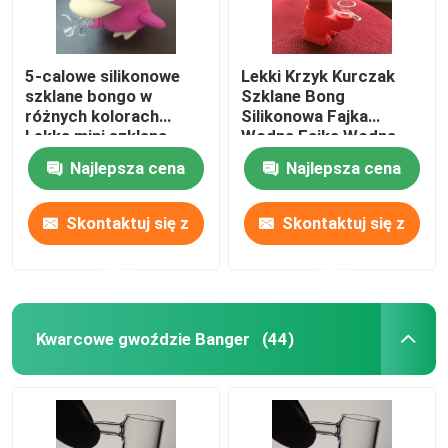
5-calowe silikonowe
Lekki Krzyk Kurczak
szklane bongo w
Szklane Bong
różnych kolorach
Silikonowa Fajka
Lekka mini szklana
Wodna Fajka Wodna
fajka bongo
Bubbler CE
Najlepsza cena
Najlepsza cena
Skontaktuj się z
Skontaktuj się z
nami
nami
Kwarcowe gwoździe Banger
(44)