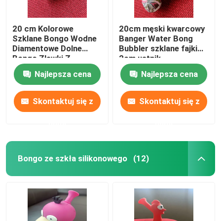
20 cm Kolorowe
20cm męski kwarcowy
Szklane Bongo Wodne
Banger Water Bong
Diamentowe Dolne
Bubbler szklane fajki
Bongo Zlewki Z
2cm ustnik
Perkolatorem
Najlepsza cena
Najlepsza cena
Skontaktuj się z
Skontaktuj się z
nami
nami
Bongo ze szkła silikonowego
(12)