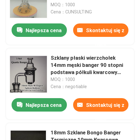
MOQ：1000
Cena：CUNSULTING
Wycieczka po fabryce
Najlepsza cena
Skontaktuj się z
Kontrola jakości
nami
Skontaktuj się z nami
Szklany płaski wierzchołek
14mm męski banger 90 stopni
podstawa półkuli kwarcowy
Aktualności
banger paznokcie
MOQ：1000
Cena：negotiable
Poprosić o wycenę
Najlepsza cena
Skontaktuj się z
Szklany Banger Bongo
nami
18mm Szklane Bongo Banger
Szklane Bongo Wodne
Termiczne 10mm Kwarcowe