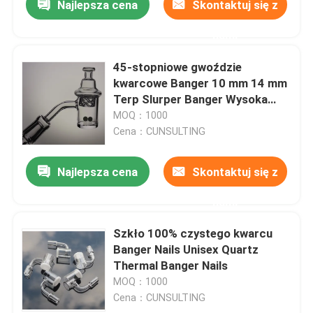
Najlepsza cena
Skontaktuj się z
nami
45-stopniowe gwoździe
kwarcowe Banger 10 mm 14 mm
Terp Slurper Banger Wysoka
retencja ciepła
MOQ：1000
Cena：CUNSULTING
Najlepsza cena
Skontaktuj się z
nami
Szkło 100% czystego kwarcu
Banger Nails Unisex Quartz
Thermal Banger Nails
MOQ：1000
Cena：CUNSULTING