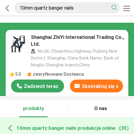
Shanghai ZhiYi International Trading Co.,
Ltd.
No.66, Chuanzhou Highway, Pudong New
District, Shanghai, China Bank Name: Bank of
Ningbo Shanghai branch,Chiny
5.0
zweryfikowane Dostawca
Zadzwoń teraz
Skontaktuj się z
nami
produkty
O nas
10mm quartz banger nails produkcja online
(35)