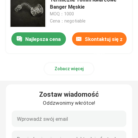
Banger Męskie
MOQ：1000
Bongo ze szkła silikonowego
Cena：negotiable
Kwarcowe gwoździe Banger
Najlepsza cena
Skontaktuj się z
nami
Szklane Bongo do palenia
Zobacz więcej
Szklane przypony do dabów
Zostaw wiadomość
fajka wodna fajka wodna
Oddzwonimy wkrótce!
Kwarcowy żel do paznokci
Dymiący Kwarcowy Banger