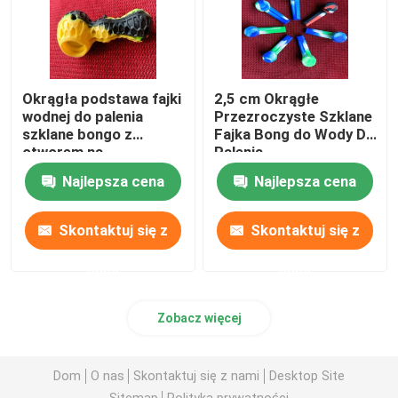
Okrągła podstawa fajki
2,5 cm Okrągłe
wodnej do palenia
Przezroczyste Szklane
szklane bongo z
Fajka Bong do Wody Do
otworem na
Palenia
węglowodany i
Najlepsza cena
Najlepsza cena
łapaczem lodu
Skontaktuj się z
Skontaktuj się z
nami
nami
Zobacz więcej
Dom
O nas
Skontaktuj się z nami
Desktop Site
Sitemap
Polityka prywatności