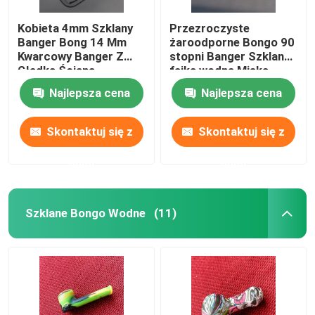
Kobieta 4mm Szklany
Przezroczyste
Banger Bong 14 Mm
żaroodporne Bongo 90
Kwarcowy Banger Z
stopni Banger Szklana
Gładką Ścianą
fajka wodna Miska
Wewnętrzną
Najlepsza cena
Najlepsza cena
Skontaktuj się z
Skontaktuj się z
nami
nami
Szklane Bongo Wodne
(11)