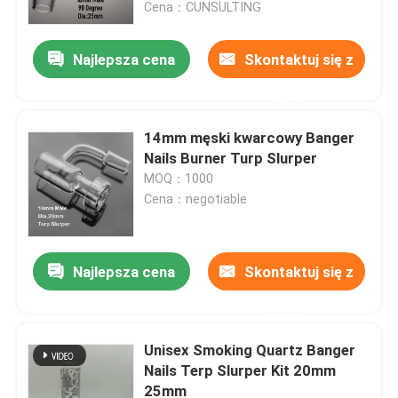
Cena：CUNSULTING
Najlepsza cena
Skontaktuj się z
nami
14mm męski kwarcowy Banger
Nails Burner Turp Slurper
MOQ：1000
Cena：negotiable
Najlepsza cena
Skontaktuj się z
Dom
nami
Produkty
Unisex Smoking Quartz Banger
Nails Terp Slurper Kit 20mm
25mm
O nas