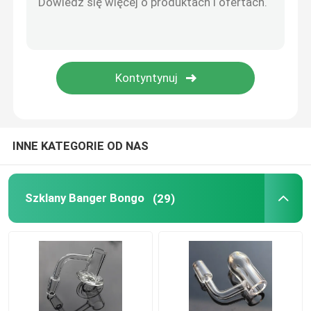
Fajka wodna Bongo
Szklane bongo z recyklingu
Bonga z prostą rurką
INNE KATEGORIE OD NAS
Małe Silikonowe Bongo
Szklany Banger Bongo
(29)
Silikonowa słomka parowa
Akcesoria do dymu