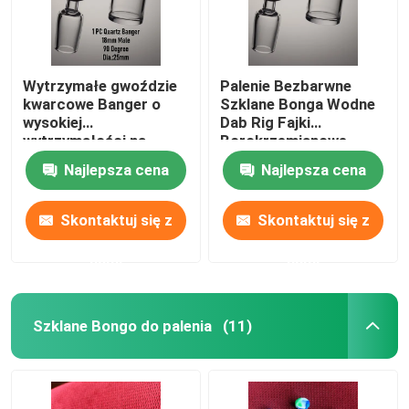
Wytrzymałe gwoździe
Palenie Bezbarwne
kwarcowe Banger o
Szklane Bonga Wodne
wysokiej
Dab Rig Fajki
wytrzymałości na
Borokrzemianowe
ciepło
Szklane Bonga Wodne
Najlepsza cena
Najlepsza cena
Skontaktuj się z
Skontaktuj się z
nami
nami
Szklane Bongo do palenia
(11)