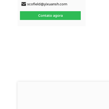
scofield@yixuansh.com
Contato agora