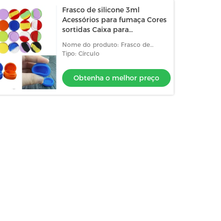
Frasco de silicone 3ml
Acessórios para fumaça Cores
sortidas Caixa para
armazenamento de fumaça
Nome do produto: Frasco de
silicone;Caixa de armazenamento
Tipo: Círculo
de fumaça
Obtenha o melhor preço