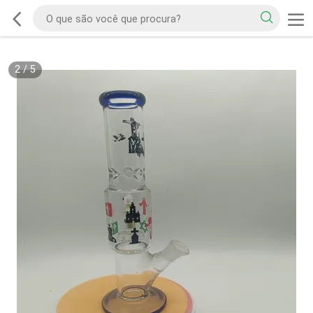
2
/
5