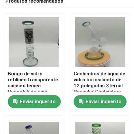
Produtos recomendados
Bongo de vidro
Cachimbos de água de
retilíneo transparente
vidro borosilicato de
unissex fêmea
12 polegadas Xternal
Remodelado mini
Recycler Cachimbos
Casa
bongo reciclador
transparentes de
Enviar inquérito
Enviar inquérito
vidro reto
Produtos
Quem Somos