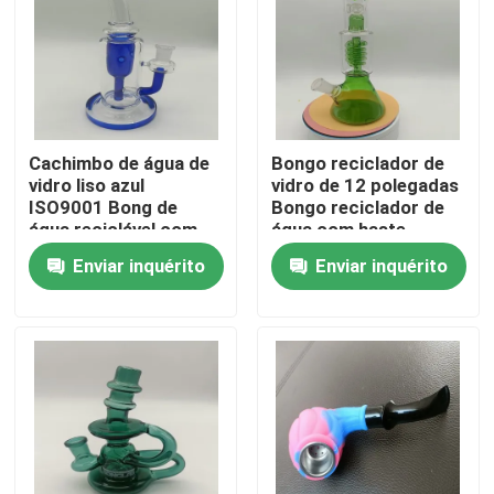
Fábrica
Controle de Qualidade
Cachimbo de água de
Bongo reciclador de
vidro liso azul
vidro de 12 polegadas
Fale Conosco
ISO9001 Bong de
Bongo reciclador de
água reciclável com
água com haste
coletor de gelo e
inferior
Enviar inquérito
Enviar inquérito
notícias
percolador
Pedir um orçamento
Bong Banger de vidro
Bongo de água de vidro