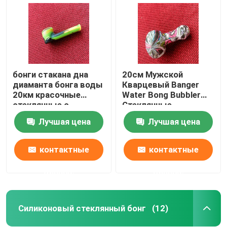
бонги стакана дна
20см Мужской
диаманта бонга воды
Кварцевый Banger
20км красочные
Water Bong Bubbler
стеклянные с
Стеклянные
перколятором
Курительные Трубки
Лучшая цена
Лучшая цена
2см Мундштук
контактные
контактные
Главная страница
данные
данные
Продукция
Силиконовый стеклянный бонг
(12)
О Компании