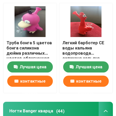
Наша фабрика
контроль качества
Труба бонга 5 цветов
Легкий барботер CE
контактные данные
бонга силикона
воды кальяна
дюйма различных
водопровода
цветов облегченная
силикона кальяна
мини стеклянная
бонга курицы крика
Новости
Лучшая цена
Лучшая цена
стеклянный
Отправить запрос
контактные
контактные
данные
данные
Стеклянный Banger кальяна
Ногти Banger кварца
(44)
Стеклянный водяной бонг