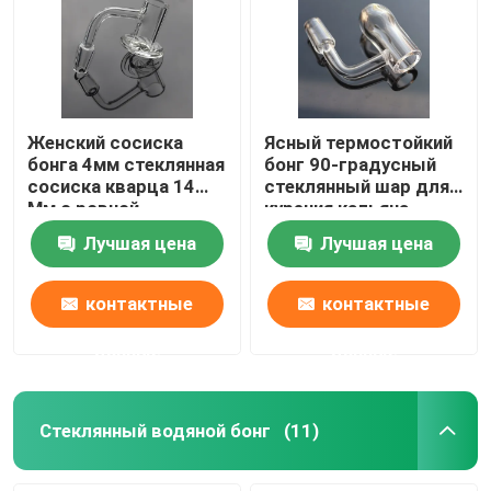
Женский сосиска
Ясный термостойкий
бонга 4мм стеклянная
бонг 90-градусный
сосиска кварца 14
стеклянный шар для
Мм с ровной
курения кальяна
внутренней стеной
Лучшая цена
Лучшая цена
контактные
контактные
данные
данные
Стеклянный водяной бонг
(11)