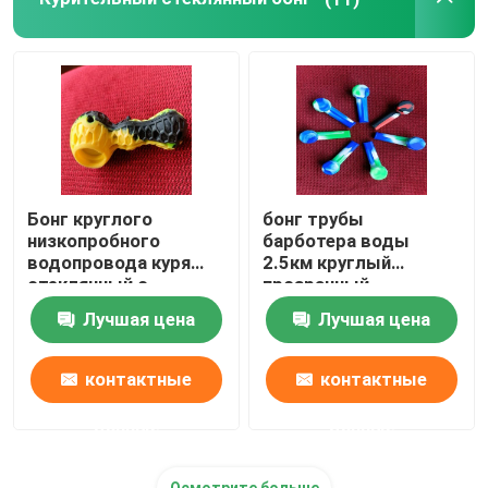
Водопроводный бонг
Стеклянный кальян Recycler
Прямые трубчатые бонги
Бонг круглого
бонг трубы
низкопробного
барботера воды
Небольшой кальян силикона
водопровода куря
2.5км круглый
стеклянный с
прозрачный
отверстием
стеклянный для
Лучшая цена
Лучшая цена
Солома пара силикона
карбюратора и
курить
ловцом льда
контактные
контактные
Аксессуары для дыма
данные
данные
Осмотрите больше