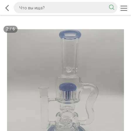
2
/
6