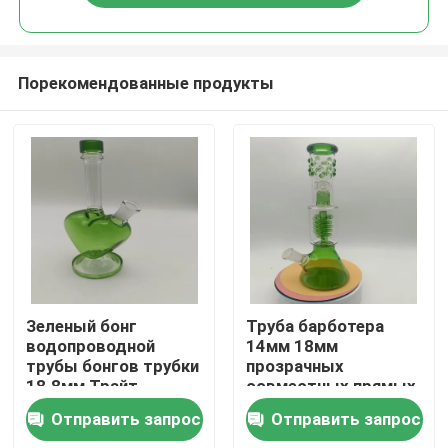
Порекомендованные продукты
Главная страница
Зеленый бонг
Труба барботера
водопроводной
14мм 18мм
трубы бонгов трубки
прозрачных
Продукция
18.8мм Трайт
совместных прямых
стеклянный для
стеклянных
Отправить запрос
Отправить запрос
курить
курительных трубок
О Компании
стеклянная