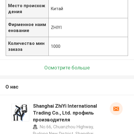
Место происхож
Китай
дения
Фирменное наим
ZHIYI
енование
Количество мин
1000
заказа
Осмотрите больше
О нас
Shanghai ZhiYi International
Trading Co., Ltd. профиль
производителя
No.66, Chuanzhou Highway,
Pudong New District, Shanghai,