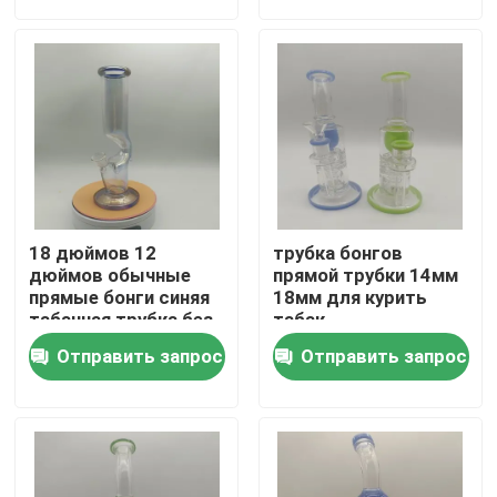
Наша фабрика
контроль качества
контактные данные
18 дюймов 12
трубка бонгов
Новости
дюймов обычные
прямой трубки 14мм
прямые бонги синяя
18мм для курить
табачная трубка без
табак
втулки различные
Отправить запрос
Отправить запрос
Отправить запрос
аксессуары
Стеклянный Banger кальяна
Стеклянный водяной бонг