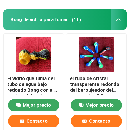
Paja del vapor del silicón
Bong de vidrio para fumar
(11)
Accesorios de humo
El vidrio que fuma del
el tubo de cristal
tubo de agua bajo
transparente redondo
redondo Bong con el
del burbujeador del
agujero del carburador
agua de los 2.5cm
y el colector del hielo
Bong para fumar
Mejor precio
Mejor precio
Contacto
Contacto