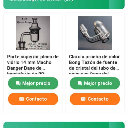
Parte superior plana de
Claro a prueba de calor
vidrio 14 mm Macho
Bong Tazón de fuente
Banger Base de
de cristal del tubo de
hemisferio de 90
agua que fuma del
grados Clavos de
Banger de 90 grados
Mejor precio
Mejor precio
cuarzo Banger
Contacto
Contacto