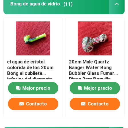
Bong de agua de vidrio
(11)
el agua de cristal
20cm Male Quartz
colorida de los 20cm
Banger Water Bong
Bong el cubilete
Bubbler Glass Fumar
inferior del diamante
Pipas 2cm Boquilla
Bongs con el
Mejor precio
Mejor precio
Inicio
percolador
Contacto
Contacto
Sobre nosotros
Contactos