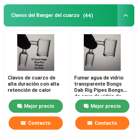
Clavos del Banger del cuarzo
(44)
Cachimba de pipa de agua
Dab de uñas de cuarzo
Banger del cuarzo que fuma
pipa de agua
Clavos de cuarzo de
Fumar agua de vidrio
alta duración con alta
transparente Bongs
retención de calor
Dab Rig Pipes Bongs
El reciclador de cristal Bong
de agua de vidrio de
borosilicato
Mejor precio
Mejor precio
Bongs de tubo recto
Contacto
Contacto
El pequeño silicón Bong