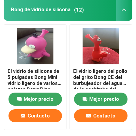
Bong de vidrio de silicona
(12)
Productos
Bong Banger de cristal
Bong de agua de vidrio
El vidrio de silicona de
El vidrio ligero del pollo
Bong de vidrio de silicona
5 pulgadas Bong Mini
del grito Bong CE del
vidrio ligero de varios
burbujeador del agua
colores Bong Pipe
de la cachimba del
Clavos del Banger del cuarzo
tubo de agua del silicón
Mejor precio
Mejor precio
Bong de vidrio para fumar
Contacto
Contacto
Aparejos de Dab de vidrio