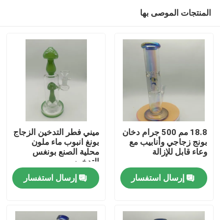
المنتجات الموصى بها
18.8 مم 500 جرام دخان
ميني فطر التدخين الزجاج
بونج زجاجي وأنابيب مع
بونغ انبوب ماء ملون
وعاء قابل للإزالة
محلية الصنع بونغس
منزل
التدخين
إرسال استفسار
إرسال استفسار
المنتجات
حول بنا