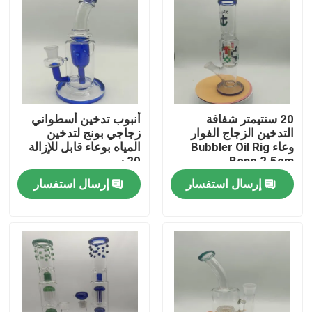
جولة في المعمل
ضبط الجودة
20 سنتيمتر شفافة
أنبوب تدخين أسطواني
اتصل بنا
التدخين الزجاج الفوار
زجاجي بونج لتدخين
وعاء Bubbler Oil Rig
المياه بوعاء قابل للإزالة
Bong 2.5cm
20 سم
أخبار
إرسال استفسار
إرسال استفسار
طلب اقتباس
الزجاج بونغ بانجر
زجاج الماء بونغ