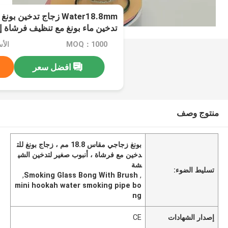
Water18.8mm زجاج تدخين
تدخين ماء بونغ مع تنظيف فرشاة 
MOQ：1000
الأسعا
افضل سعر
منتوج وصف
بونغ زجاجي مقاس 18.8 مم ، زجاج بونغ للت
دخين مع فرشاة ، أنبوب صغير لتدخين الشي
شة
تسليط الضوء:
,
Smoking Glass Bong With Brush
,
mini hookah water smoking pipe bo
ng
إصدار الشهادات
CE