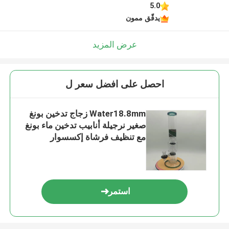
5.0
يدقّق ممون
عرض المزيد
احصل على افضل سعر ل
Water18.8mm زجاج تدخين بونغ
صغير نرجيلة أنابيب تدخين ماء بونغ
مع تنظيف فرشاة إكسسوار
استمر