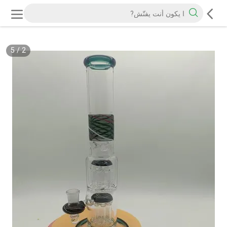
5
/
2