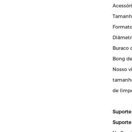
Acessór
Tamanh
Formato:
Diâmetr
Buraco 
Bong de
Nosso v
tamanho
de limpe
Suporte 
Suporte