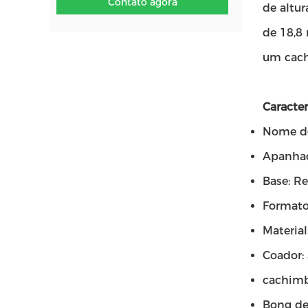
Contato agora
de altu
de 18,8
um cach
Caracter
Nome do
Apanhad
Base: R
Formato:
Material
Coador:
cachimb
Bong de