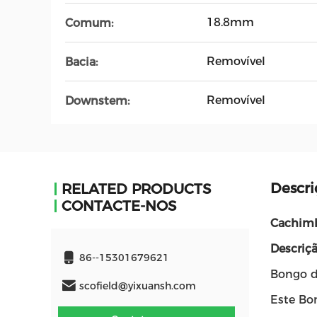
18.8mm
Comum:
Removível
Bacia:
Removível
Downstem:
Descri
RELATED PRODUCTS
CONTACTE-NOS
Cachimb
Descriç
86--15301679621
Bongo d
scofield@yixuansh.com
Este Bo