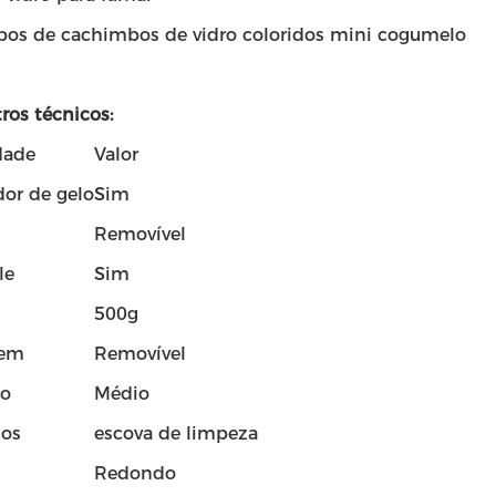
os de cachimbos de vidro coloridos mini cogumelo
ros técnicos:
dade
Valor
or de gelo
Sim
Removível
le
Sim
500g
em
Removível
o
Médio
ios
escova de limpeza
Redondo