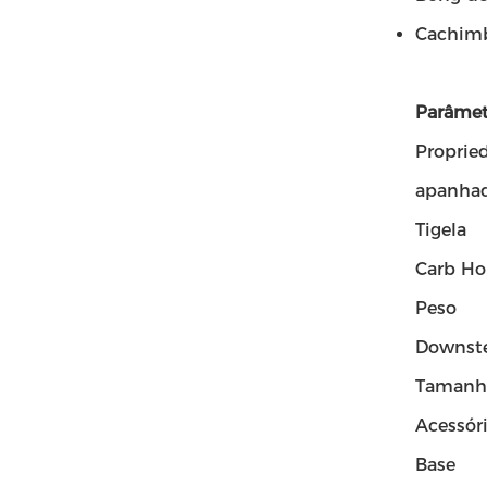
Cachimb
Parâmet
Proprie
apanhad
Tigela
Carb Ho
Peso
Downst
Tamanh
Acessór
Base