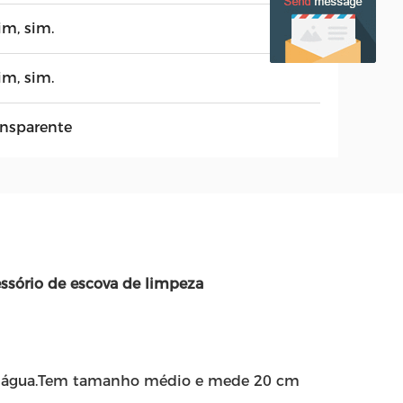
im, sim.
im, sim.
ansparente
ssório de escova de limpeza
 de água.Tem tamanho médio e mede 20 cm