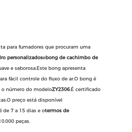
eita para fumadores que procuram uma
ro personalizados
e
bong de cachimbo de
uave e saborosa.Este bong apresenta
ara fácil controle do fluxo de ar.O bong é
 o número do modelo
ZY2306
.É certificado
as.O preço está disponível
é de 7 a 15 dias e o
termos de
10.000 peças.