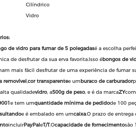
Cilíndrico
Vidro
ios:
go de vidro para fumar de 5 polegadas
é a escolha perf
ica de desfrutar da sua erva favorita.Isso é
bongos de vid
nam mais fácil desfrutar de uma experiência de fumar s
la removível
,
cor transparente
e um
buraco de carburador
p
 alta qualidade
vidro
, a
500g de peso
, e é da marca
ZY
com
9001
e tem um
quantidade mínima de pedido
de 100 peç
sultando
e é embalado em um
caixa
.O prazo de entrega 
nto
incluir
PayPal
e
T/T
.O
capacidade de fornecimento
são 