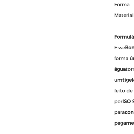
Forma
Material
Formulár
Esse
Bon
forma ún
água
tor
um
tige
feito de
por
ISO 
para
con
pagame