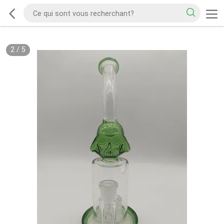
2
/
5