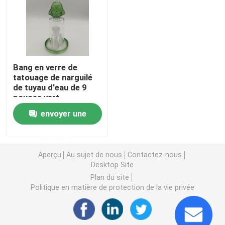
Bang en verre en silicone
Clous de saucisse de quartz
Bang en verre de
tatouage de narguilé
de tuyau d'eau de 9
Bang en verre fumant
pouces vert
transparent
envoyer une
Verre Dab Rigs
demande
Pipe à eau Narguilé
Aperçu
Au sujet de nous
Contactez-nous
Desktop Site
Plan du site
Quartz Nail Dab
Politique en matière de protection de la vie privée
Saucisse de tabagisme de quartz