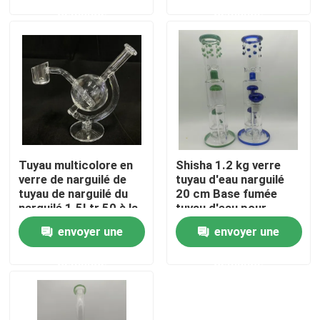
demande
demande
Visite d'usine
Contrôle de la qualité
Contact
Tuyau multicolore en
Shisha 1.2 kg verre
nouvelles
verre de narguilé de
tuyau d'eau narguilé
tuyau de narguilé du
20 cm Base fumée
narguilé 1.5Ltr 50 à la
tuyau d'eau pour
Demande de soumission
température 300℃
fumée narguilé
envoyer une
envoyer une
demande
demande
Bong Banger de verre
Bang à eau en verre