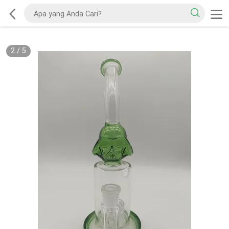
2
/
5