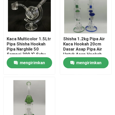
Wisata pabrik
Kontrol kualitas
Kaca Multicolor 1.5Ltr
Shisha 1.2kg Pipa Air
Pipa Shisha Hookah
Kaca Hookah 20cm
Hubungi kami
Pipa Narghile 50
Dasar Asap Pipa Air
Sampai 300 ℃ Suhu
Untuk Asap Hookah
mengirimkan
mengirimkan
Berita
permintaan
permintaan
Quote request suatu
Kaca Bong Banger
Gelas Air Bong