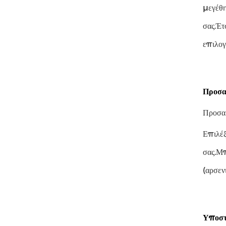
μεγέθη
σας.Έτ
επιλογ
Προσα
Προσα
Επιλέξ
σας.Μπ
(αρσεν
Υποστ