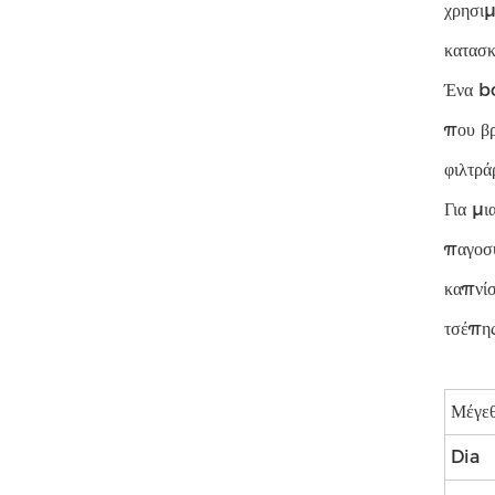
χρησιμ
κατασκ
Ένα bo
που βρ
φιλτρά
Για μι
παγοσυ
καπνίσ
τσέπης
Μέγε
Dia