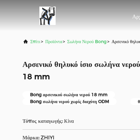
Αρχ
Σπίτι
>
Προϊόντα
>
Σωλήνα Νερού Bong
>
Αρσενικό θηλυ
Αρσενικό θηλυκό ίσιο σωλήνα νερο
18 mm
Bong αρσενικού σωλήνα νερού 18 mm
Bong σωλήνα νερού χωρίς διαχύτη ODM
θ
Τόπος καταγωγής:
Κίνα
Μάρκα:
ZHIYI