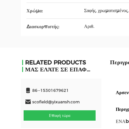
Σαφής, χρωματισμένος
Χρώμα:
Αριθ.
Διασκορπιστής:
Περιγρ
RELATED PRODUCTS
ΜΑΣ ΕΛΆΤΕ ΣΕ ΕΠΑΦΉ ΜΕ
86--15301679621
Αρσεν
scofield@yixuansh.com
Περιγ
Επαφή τώρα
ΕΝΑ
b