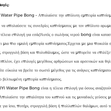
ογές:
 Water Pipe Bong – Απολαύστε την απόλυτη εμπειρία καπνίσμ
 να απολαύσετε τις συνεδρίες καπνίσματος με τον απόλυτο αρω
η τέλεια επιλογή για εσάς!Αυτός ο σωλήνας νερού bong είναι κατα
ι μια πιο ομαλή εμπειρία καπνίσματος.Έρχεται με μια ποικιλία 
, στρογγυλή βάση και πολυθάλαμος, ώστε να μπορείτε να επιλέξετε
πιπλέον, έχει επιλογές μεγέθους αρθρώσεων και αρσενικών και
τε εύκολα να βρείτε το σωστό μέγεθος για τις ανάγκες καπνίσματος
ο βελτιωμένη εμπειρία καπνίσματος.
YI Water Pipe Bong είναι η τέλεια επιλογή για όσους αναζητού
Απολαύστε την απαλότητα του καπνού και τις μοναδικές γεύσεις μ
ε για ίσιο, ποτήρι, στρογγυλή βάση ή πολλαπλών θαλάμων, αυτό 