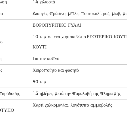
ωση
14 χιλιοστά
α
Διαυγές, πράσινο, μπλε, πορτοκαλί, ροζ, μωβ, μ
ΒΟΡΟΠΥΡΙΤΙΚΟ ΓΥΑΛΙ
10 τεμ σε ένα χαρτοκιβώτιο.ΕΣΩΤΕΡΙΚΟ ΚΟΥ
το
ΚΟΥΤΙ
η
Για τον καπνό
ς
Χειροποίητο και φυσητό
Q
50 τεμ
παράδοσης
15 ημέρες μετά την παραλαβή της πληρωμής
Χαρτί χαλκομανίας, λογότυπο αμμοβολής
ΟΤΥΠΟ