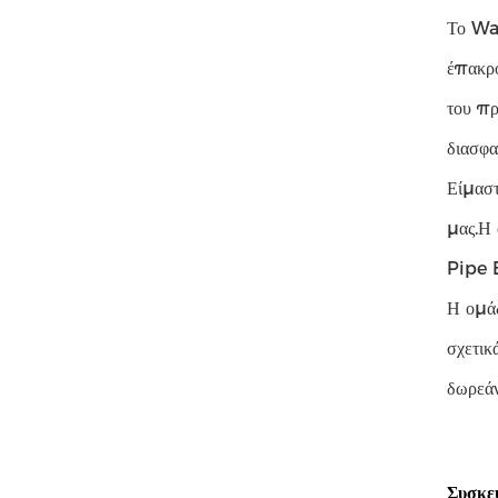
Το Wat
έπακρο
του πρ
διασφα
Είμαστ
μας.Η 
Pipe B
Η ομάδ
σχετικ
δωρεάν
Συσκε