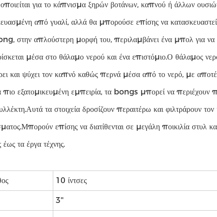
οποιείται για το κάπνισμα ξηρών βοτάνων, καπνού ή άλλων ουσιώ
ευασμένη από γυαλί, αλλά θα μπορούσε επίσης να κατασκευαστεί 
ng, στην απλούστερη μορφή του, περιλαμβάνει ένα μπολ για να σ
ίσκεται μέσα στο θάλαμο νερού και ένα επιστόμιο.Ο θάλαμος νερ
ρει και ψύχει τον καπνό καθώς περνά μέσα από το νερό, με αποτ
α πιο εξατομικευμένη εμπειρία, τα bongs μπορεί να περιέχουν 
λλέκτη.Αυτά τα στοιχεία δροσίζουν περαιτέρω και φιλτράρουν τον
ματος.Μπορούν επίσης να διατίθενται σε μεγάλη ποικιλία στυλ κ
 έως τα έργα τέχνης.
θος
10 ίντσες
3''