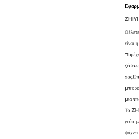
Εφαρμ
ZHIYI
Θέλετε
είναι 
παρέχε
ζέσεως
σας.Ε
μπορεί
μια πι
Το ZHI
γεύση.
ψάχνετ