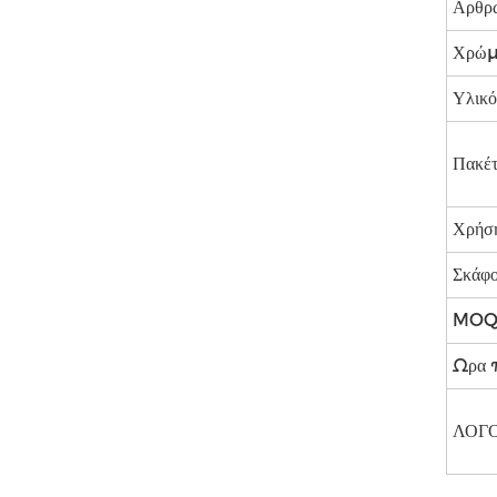
Αρθρ
Χρώμ
Υλικό
Πακέ
Χρήσ
Σκάφο
MO
Ωρα 
ΛΟΓ