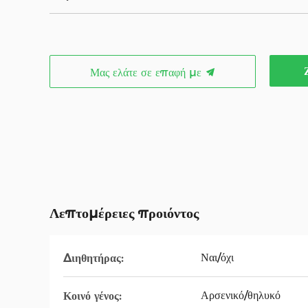
Μας ελάτε σε επαφή με
Λεπτομέρειες προιόντος
Ναι/όχι
Διηθητήρας:
Αρσενικό/θηλυκό
Κοινό γένος: