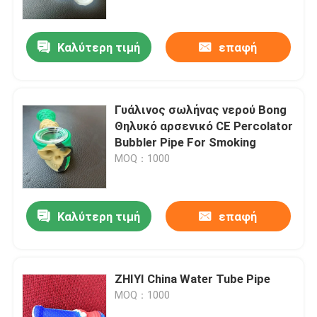
Καλύτερη τιμή
επαφή
Γυάλινος σωλήνας νερού Bong
Θηλυκό αρσενικό CE Percolator
Bubbler Pipe For Smoking
MOQ：1000
Καλύτερη τιμή
επαφή
Αρχική Σελίδα
Προϊόντα
ZHIYI China Water Tube Pipe
MOQ：1000
Σχετικά με εμάς