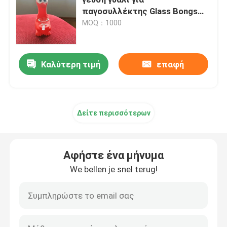
παγοσυλλέκτης Glass Bongs
Glass Bong Ice Catcher
MOQ：1000
Γυαλί σιλικόνης Bong
Καρφιά Banger χαλαζία
Καλύτερη τιμή
επαφή
Smoking Glass Bong
Δείτε περισσότερων
Γυάλινες Εξέδρες Ταμποναριστών
Αφήστε ένα μήνυμα
Ναργιλές σωλήνων νερού
We bellen je snel terug!
Quartz Nail Dab
Καπνίζοντας χαλαζίας Banger