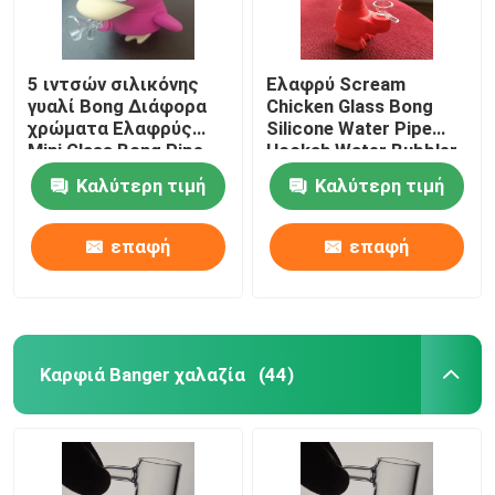
5 ιντσών σιλικόνης
Ελαφρύ Scream
γυαλί Bong Διάφορα
Chicken Glass Bong
χρώματα Ελαφρύς
Silicone Water Pipe
Mini Glass Bong Pipe
Hookah Water Bubbler
CE
Καλύτερη τιμή
Καλύτερη τιμή
επαφή
επαφή
Καρφιά Banger χαλαζία
(44)