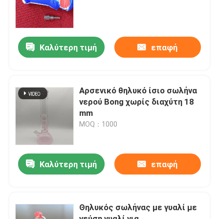
Γύρος εργοστασίων
Καλύτερη τιμή
επαφή
Ποιοτικός έλεγχος
επαφή
Αρσενικό θηλυκό ίσιο σωλήνα
νερού Bong χωρίς διαχύτη 18
mm
Νέα
MOQ：1000
Ζητήστε ένα απόσπασμα
Καλύτερη τιμή
επαφή
Γυαλί Bong Banger
Θηλυκός σωλήνας με γυαλί με
Glass Water Bong
γεύση γυαλί για