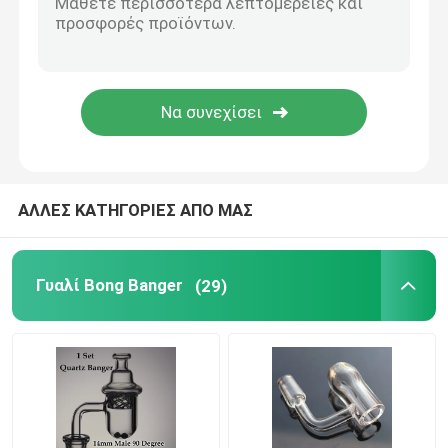
Σωλήνα νερού Bong
Ανακυκλωτής Bong γυαλιού
Straight Tube Bongs
ΑΛΛΕΣ ΚΑΤΗΓΟΡΙΕΣ ΑΠΟ ΜΑΣ
Μικρή σιλικόνη Bong
Γυαλί Bong Banger
(29)
Άχυρο ατμού σιλικόνης
Αξεσουάρ καπνού