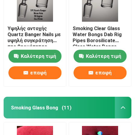
Υψηλής αντοχής
Smoking Clear Glass
Quartz Banger Nails με
Water Bongs Dab Rig
υψηλή συγκράτηση
Pipes Borosilicate
της θερμότητας
Glass Water Bongs
Καλύτερη τιμή
Καλύτερη τιμή
επαφή
επαφή
Smoking Glass Bong
(11)