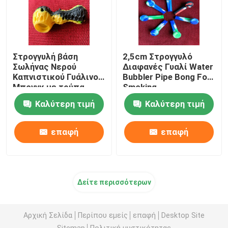
Στρογγυλή βάση
2,5cm Στρογγυλό
Σωλήνας Νερού
Διαφανές Γυαλί Water
Καπνιστικού Γυάλινου
Bubbler Pipe Bong For
Μπονγκ με τρύπα
Smoking
υδατανθράκων και
Καλύτερη τιμή
Καλύτερη τιμή
παγοσυλλέκτη
επαφή
επαφή
Δείτε περισσότερων
Αρχική Σελίδα
Περίπου εμείς
επαφή
Desktop Site
Sitemap
Πολιτική μυστικότητας