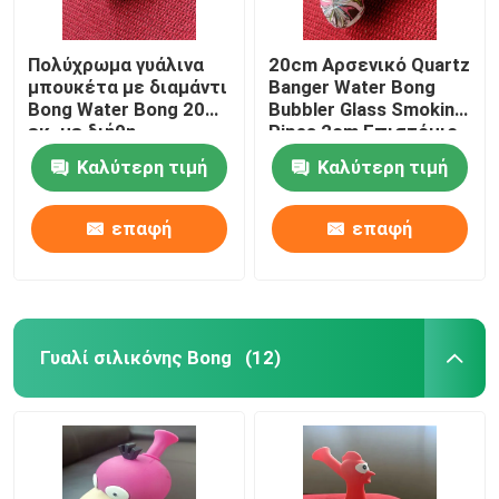
Πολύχρωμα γυάλινα
20cm Αρσενικό Quartz
μπουκέτα με διαμάντι
Banger Water Bong
Bong Water Bong 20
Bubbler Glass Smoking
εκ. με διήθη
Pipes 2cm Επιστόμιο
Καλύτερη τιμή
Καλύτερη τιμή
επαφή
επαφή
Γυαλί σιλικόνης Bong
(12)