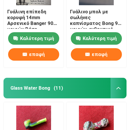
Γυάλινη επίπεδη
Γυάλινο μπολ με
κορυφή 14mm
σωλήνες
Αρσενικό Banger 90
καπνίσματος Bong 90
μοιρών Βάση
μοιρών, ανθεκτικό
ημισφαιρίου Quartz
στη θερμότητα
Καλύτερη τιμή
Καλύτερη τιμή
Banger Nails
επαφή
επαφή
Glass Water Bong
(11)