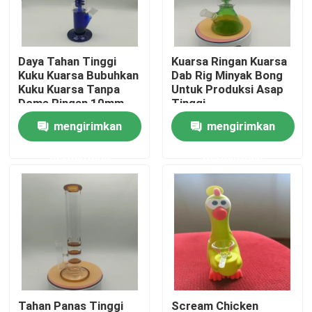
Wisata pabrik
Daya Tahan Tinggi
Kuarsa Ringan Kuarsa
Kuku Kuarsa Bubuhkan
Dab Rig Minyak Bong
Kontrol kualitas
Kuku Kuarsa Tanpa
Untuk Produksi Asap
Dome Ringan 10mm
Tinggi
mengirimkan
mengirimkan
Hubungi kami
permintaan
permintaan
Berita
Quote request suatu
Kaca Bong Banger
Gelas Air Bong
Tahan Panas Tinggi
Scream Chicken