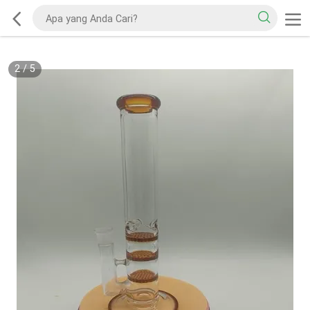
2
/
5