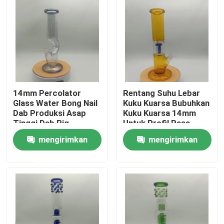
14mm Percolator
Rentang Suhu Lebar
Glass Water Bong Nail
Kuku Kuarsa Bubuhkan
Dab Produksi Asap
Kuku Kuarsa 14mm
Tinggi Dab Rig
Untuk Profil Rasa
Bubbler Untuk Retensi
Bersih
mengirimkan
mengirimkan
Rasa
Rumah
permintaan
permintaan
Produk
Tentang kita