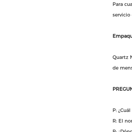
Para cua
servicio
Empaque
Quartz N
de mensa
PREGUN
P: ¿Cuál
R: El no
P: ¿Dónd