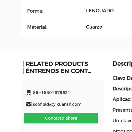
LENGUADO
Forma:
Cuarzo
Material:
Descri
RELATED PRODUCTS
ÉNTRENOS EN CONTACTO CON
Clavo Da
Descrip
86--15301679621
Aplicaci
scofield@yixuansh.com
Present
Contacto ahora
Un clavo
producc