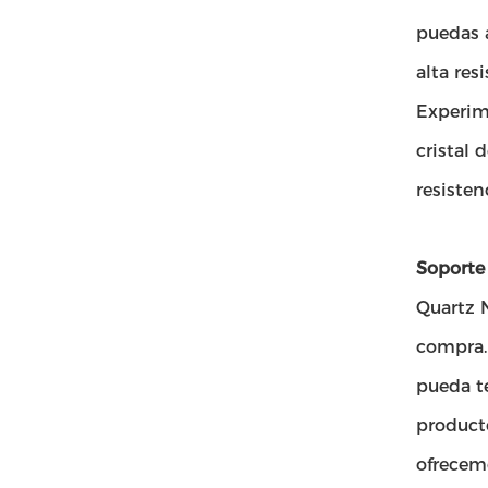
puedas a
alta res
Experim
cristal 
resisten
Soporte 
Quartz N
compra.
pueda t
product
ofrecem