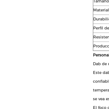
Tamaño
Material
Durabil
Perfil d
Resisten
Produc
Personal
Dab de 
Este da
confiabl
temperat
se vea 
El foco 