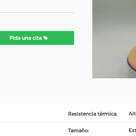
Pida una cita
Al
Resistencia térmica:
Es
Tamaño: