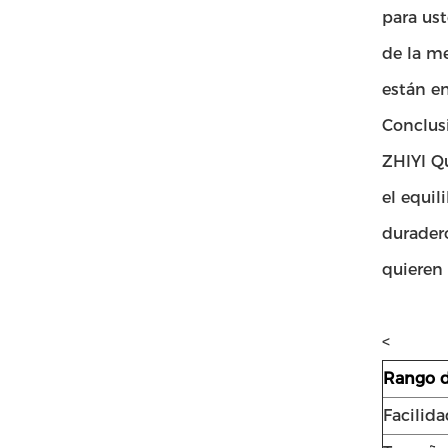
para ust
de la me
están e
Conclus
ZHIYI Q
el equil
duradero
quieren
<
Rango d
Facilid