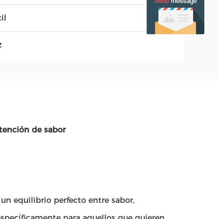
il
z
etención de sabor
n equilibrio perfecto entre sabor,
específicamente para aquellos que quieren