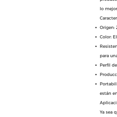
lo mejo
Caracter
Origen: 
Color: E
Resisten
para una
Perfil d
Producc
Portabil
están e
Aplicac
Ya sea q