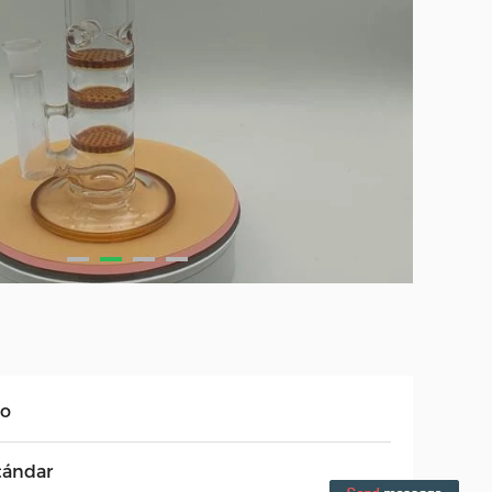
to
tándar