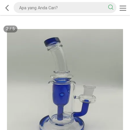
2
/
5