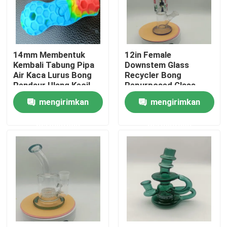
Wisata pabrik
14mm Membentuk
12in Female
Kontrol kualitas
Kembali Tabung Pipa
Downstem Glass
Air Kaca Lurus Bong
Recycler Bong
Pendaur Ulang Kecil
Repurposed Glass
Hubungi kami
Dengan Perkolator
Water Pipe Bongs
mengirimkan
mengirimkan
permintaan
permintaan
Berita
Quote request suatu
Kaca Bong Banger
Gelas Air Bong