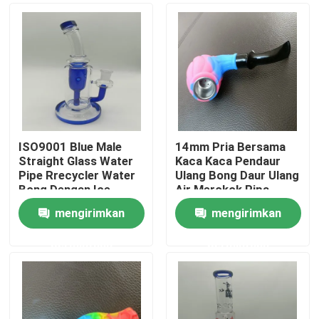
ISO9001 Blue Male
14mm Pria Bersama
Straight Glass Water
Kaca Kaca Pendaur
Pipe Rrecycler Water
Ulang Bong Daur Ulang
Bong Dengan Ice
Air Merokok Pipa
Catcher Dan
Bubbler
mengirimkan
mengirimkan
Percolator
Rumah
permintaan
permintaan
Produk
Tentang kita