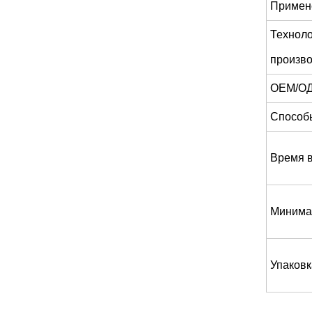
Примен
Технол
произв
ОЕМ/О
Способ
Время 
Минима
Упаковк