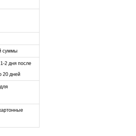
й суммы
1-2 дня после
о 20 дней
 для
картонные