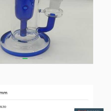
4mm
екло