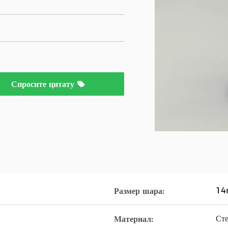
Спросите цитату
1
Размер шара:
Ст
Материал: