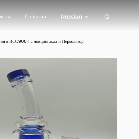
акты
События
Russian
нного ИСО9001 с ловцом льда и Перколятор