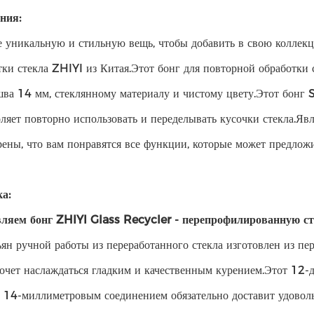
ния:
 уникальную и стильную вещь, чтобы добавить в свою коллекц
тки стекла ZHIYI из Китая.Этот бонг для повторной обработки с
шва 14 мм, стеклянному материалу и чистому цвету.Этот бонг 
оляет повторно использовать и переделывать кусочки стекла.Яв
рены, что вам понравятся все функции, которые может предложи
а:
ляем бонг ZHIYI Glass Recycler - перепрофилированную с
ьян ручной работы из переработанного стекла изготовлен из пе
 хочет наслаждаться гладким и качественным курением.Этот 
 14-миллиметровым соединением обязательно доставит удоволь