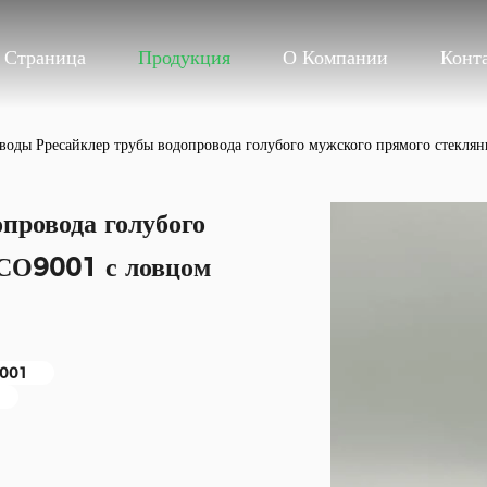
 Страница
Продукция
О Компании
Конт
воды Рресайклер трубы водопровода голубого мужского прямого стекля
провода голубого
ИСО9001 с ловцом
9001