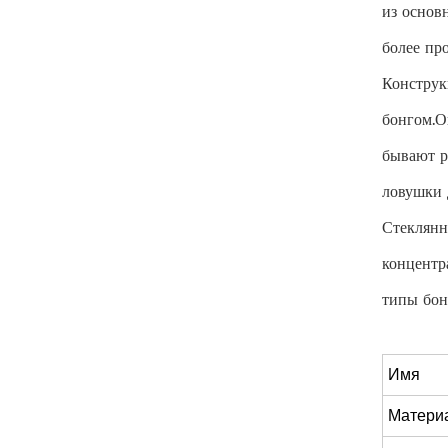
из основ
более пр
Конструк
бонгом.О
бывают р
ловушки 
Стеклянн
концентр
типы бон
Имя
Матери