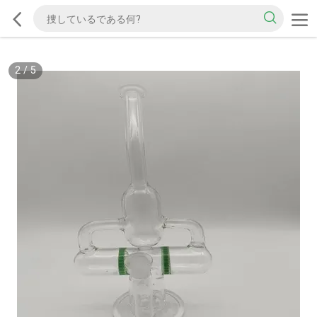
2
/
5