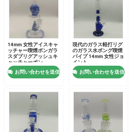
会社案内
品質管理
14mm 女性アイスキャ
現代のガラス軽打リグ
ッチャー喫煙ボンガラ
のガラス水ボング喫煙
お問い合わせ
スダブリグアッシュキ
パイプ 14mm 女性ジョ
ャッチャーボン
イント
お問い合わせを送信
お問い合わせを送信
ニュース
見積依頼
ガラスは爆竹を鳴らせる
グラスウォーターボング