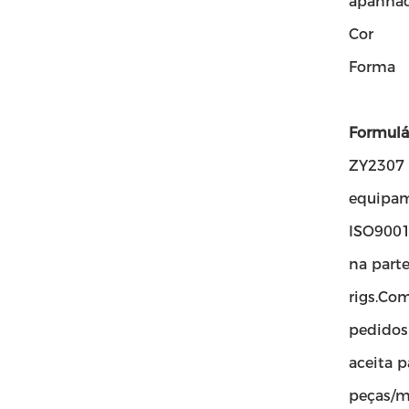
apanhad
Cor
Forma
Formulár
ZY2307 
equipam
ISO9001
na parte
rigs.Co
pedidos
aceita 
peças/m