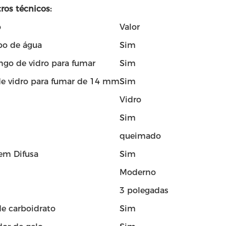
ros técnicos:
o
Valor
o de água
Sim
ngo de vidro para fumar
Sim
e vidro para fumar de 14 mm
Sim
Vidro
Sim
queimado
em Difusa
Sim
Moderno
3 polegadas
e carboidrato
Sim