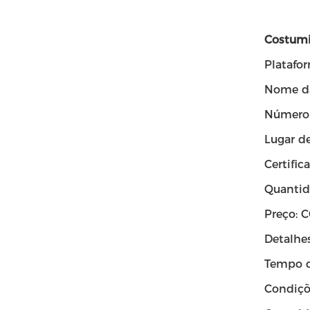
Costumi
Platafo
Nome da
Número
Lugar d
Certific
Quantid
Preço:
Detalhe
Tempo d
Condiçõ