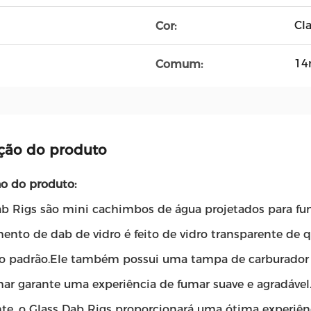
Cl
Cor:
14
Comum:
ção do produto
ão do produto:
ab Rigs são mini cachimbos de água projetados para fu
nto de dab de vidro é feito de vidro transparente de qu
 padrão.Ele também possui uma tampa de carburador 
mar garante uma experiência de fumar suave e agradáve
nte, o Glass Dab Rigs proporcionará uma ótima experiên