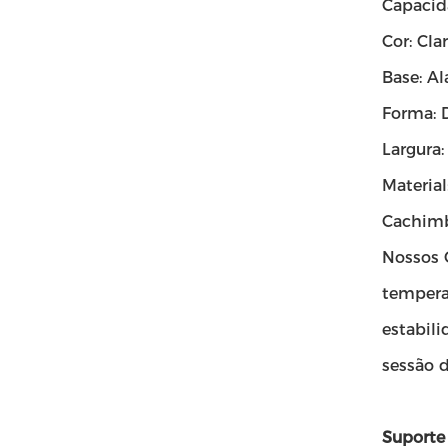
Capacid
Cor: Cla
Base: A
Forma: 
Largura:
Material
Cachimb
Nossos G
tempera
estabil
sessão d
Suporte 