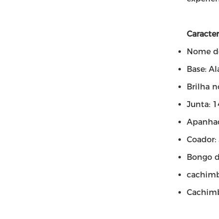
Caracter
Nome do
Base: A
Brilha n
Junta:
Apanhad
Coador:
Bongo d
cachimb
Cachimb