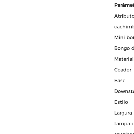
Parâmet
Atribut
cachimb
Mini bo
Bongo d
Material
Coador
Base
Downst
Estilo
Largura
tampa d