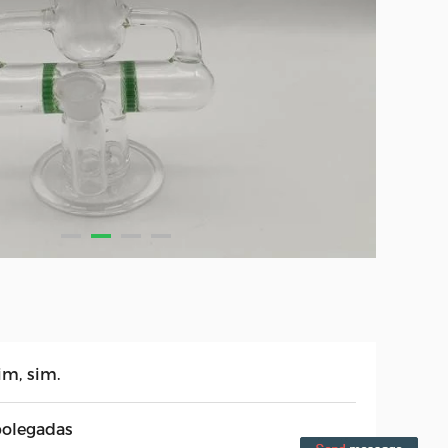
im, sim.
polegadas