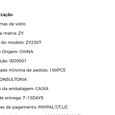
zação:
rmas de vidro
 marca: ZY
 do modelo: ZY2307
e Origem: CHINA
ação: ISO9001
ade mínima de pedido: 100PCS
 CONSULTORIA
s da embalagem: CAIXA
e entrega: 7~15DAYS
es de pagamento: PAYPAL,T/T,L/C