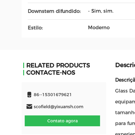
- Sim, sim.
Downstem difundido:
Moderno
Estilo:
Descri
RELATED PRODUCTS
CONTACTE-NOS
Descriç
Glass D
86--15301679621
equipame
scofield@yixuansh.com
tamanho
Contato agora
para fu
experie