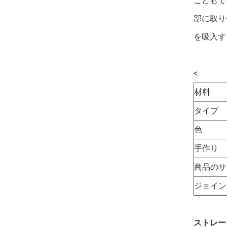
こともで
部に取り
を吸入す
<
材料
タイプ
色
手作り
商品のサ
ジョイン
ストレー