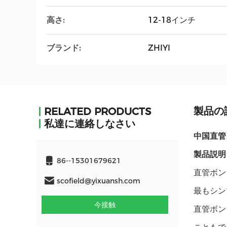
高さ:
12-18インチ
ブランド:
ZHIYI
製品の
RELATED PRODUCTS
私達に連絡しなさい
中国直管
製品説明
86--15301679621
直管ボン
scofield@yixuansh.com
最もシン
今接触
直管ボン