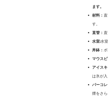
ます。
材料：
直
す。
直管：
直
水室:
水
丼鉢：
ボ
マウスピ
アイスキ
は氷が入
パーコレ
煙をさら