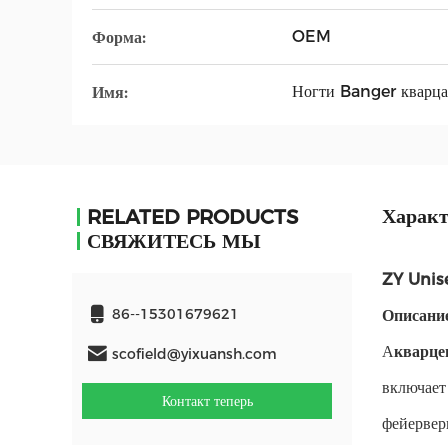
OEM
Форма:
Ногти Banger кварца
Имя:
Характ
RELATED PRODUCTS
СВЯЖИТЕСЬ МЫ
ZY Unis
86--15301679621
Описание
А
кварце
scofield@yixuansh.com
включает
Контакт теперь
фейервер