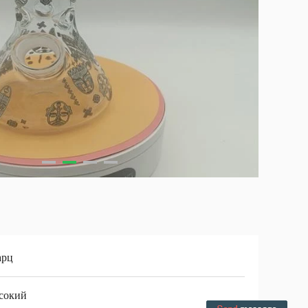
арц
сокий