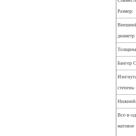
Совмест
Размер:
Внешни
диаметр 
Толщина
Бангер 
Изогнут
степень:
Нижний
Все-в-о
матовое