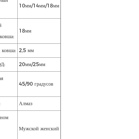
ный
10мм/14мм/18мм
й
18мм
ковша:
 ковша:
2,5 мм
ОД:
20мм/25мм
ая
45/90 градусов
:
Алмаз
дном
Мужской женский