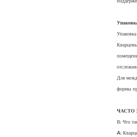
поддержи
Упаковка
Упаковка
Кварцевы
помещены
отслежива
Для межд
формы пр
ЧАСТО 
В: Что т
A: Кварц