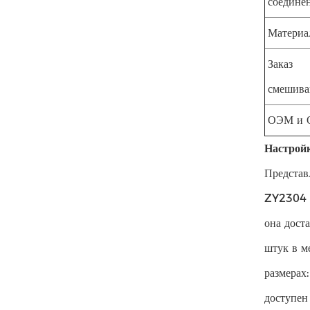
соединен
Материа
Заказ
смешива
ОЭМ и 
Настройк
Представ
ZY2304 с
она дост
штук в м
размерах
доступен