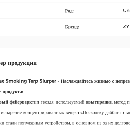
Un
Род:
ZY
Бренд:
ер продукции
ex Smoking Terp Slurper - Наслаждайтесь жизнью с непре
 продукта:
вый фейерверк
тип гвоздя, используемый в
вытирание
, метод 
 испарение концентрированных веществ.Поскольку даббинг ста
ки стали популярным устройством, в основном из-за их долгове