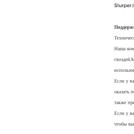
Slurper.
Поддержк
Техничес
Наша ком
гвоздей.
использо
Если у в
оказать 
также пр
Если у в
чтобы вы