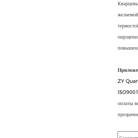
Кварцевы
желаемой
термосто
ощущения
повышенн
Приложе
ZY Quart
ISO9001.
оплаты в
прозрачн