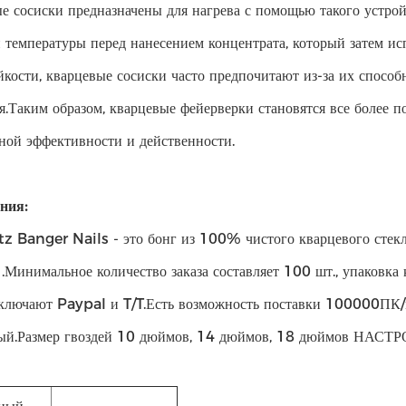
е сосиски предназначены для нагрева с помощью такого устройс
 температуры перед нанесением концентрата, который затем и
йкости, кварцевые сосиски часто предпочитают из-за их способ
.Таким образом, кварцевые фейерверки становятся все более по
ой эффективности и действенности.
ния:
z Banger Nails - это бонг из 100% чистого кварцевого сте
Минимальное количество заказа составляет 100 шт., упаковка 
ключают Paypal и T/T.Есть возможность поставки 100000ПК/ме
ый.Размер гвоздей 10 дюймов, 14 дюймов, 18 дюймов НАСТ