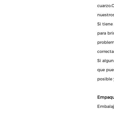
cuarzo.O
nuestro
Si tiene
para bri
problem
correct
Si algu
que pued
posible 
Empaque
Embalaj