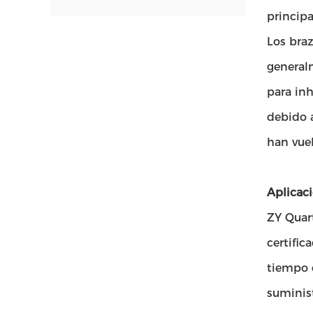
principa
Los braz
general
para inh
debido a
han vuel
Aplicaci
ZY Quar
certifi
tiempo 
suminist