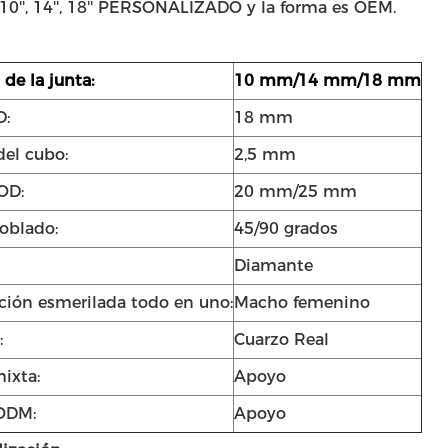
10'', 14'', 18'' PERSONALIZADO y la forma es OEM.
de la junta:
10 mm/14 mm/18 mm
D:
18 mm
del cubo:
2,5 mm
OD:
20 mm/25 mm
oblado:
45/90 grados
Diamante
ación esmerilada todo en uno:
Macho femenino
:
Cuarzo Real
ixta:
Apoyo
ODM:
Apoyo