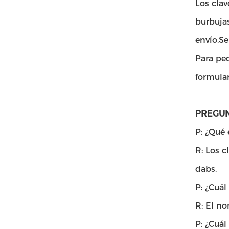
Los cla
burbujas
envío.S
Para ped
formula
PREGUN
P: ¿Qué 
R: Los c
dabs.
P: ¿Cuál
R: El no
P: ¿Cuá