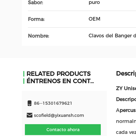
puro
Sabor:
OEM
Forma:
Clavos del Banger 
Nombre:
Descri
RELATED PRODUCTS
ÉNTRENOS EN CONTACTO CON
ZY Unise
Descrip
86--15301679621
A
percus
scofield@yixuansh.com
normalm
Contacto ahora
cada vez