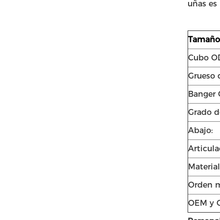
uñas es 
Tamaño 
Cubo O
Grueso 
Banger 
Grado d
Abajo:
Articul
Material
Orden m
OEM y 