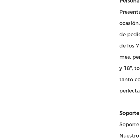
Personal
Presenta
ocasión
de pedid
de los 7
mes, per
y 18'', 
tanto c
perfect
Soporte 
Soporte 
Nuestro 