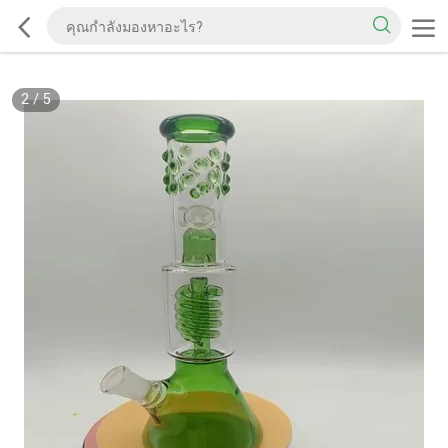
2
/
5