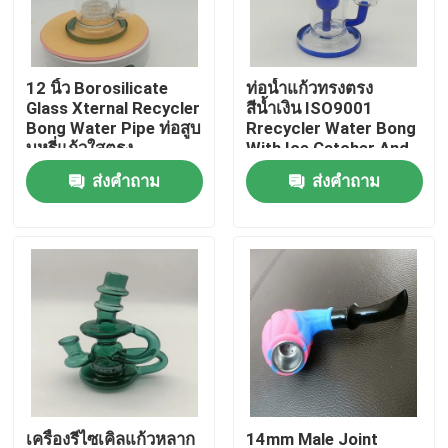
ทัวร์โรงงาน
12 นิ้ว Borosilicate
ท่อน้ำแก้วทรงตรง
Glass Xternal Recycler
สีน้ำเงิน ISO9001
ควบคุมคุณภาพ
Bong Water Pipe ท่อสูบ
Rrecycler Water Bong
บุหรี่แก้วใสตรง
With Ice Catcher And
Percolator
ส่งคำถาม
ส่งคำถาม
ติดต่อเรา
ข่าว
ขออ้าง
บ้องแก้ว
บ้องแก้วน้ำ
เครื่องรีไซเคิลแก้วหลาก
14mm Male Joint