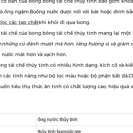
ế cơ bản của bong bóng tái chế thủy tinh bao gồm khoa
và ống ngậm.Buồng nước được nối với bát hoặc đinh bằ
lọc các tạp chất
khi khói đi qua bong.
 tái chế của bong bóng tái chế thủy tinh mang lại một 
m
những cú đánh mượt mà hơn, tăng hương vị và giảm đ
 nước mát hơn và sạch hơn.
ng tái chế thủy tinh có nhiều hình dạng, kích cỡ và ki
 các tính năng như bộ lọc màu hoặc bộ phận bắt đá.C
ốn tiêu thụ thức ăn tinh có chất lượng cao, hiệu quả v
ống nước thủy tinh
thủy tinh borosilicate