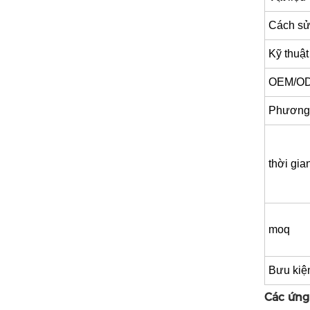
Cách sử
Kỹ thuật
OEM/O
Phương 
thời gia
moq
Bưu kiệ
Các ứng