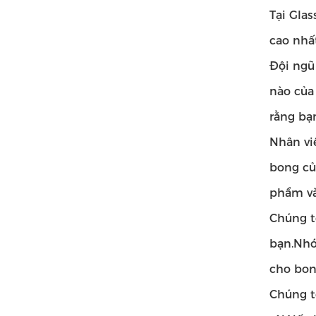
Tại Gla
cao nhất
Đội ngũ 
nào của
rằng bạ
Nhân vi
bong củ
phẩm và
Chúng t
bạn.Nhó
cho bon
Chúng t