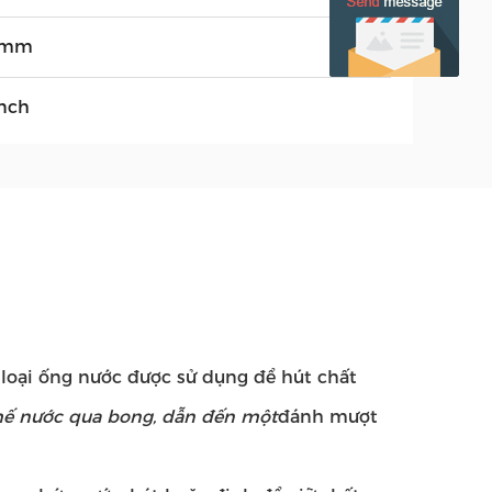
4mm
inch
ột loại ống nước được sử dụng để hút chất
chế nước qua bong, dẫn đến một
đánh mượt