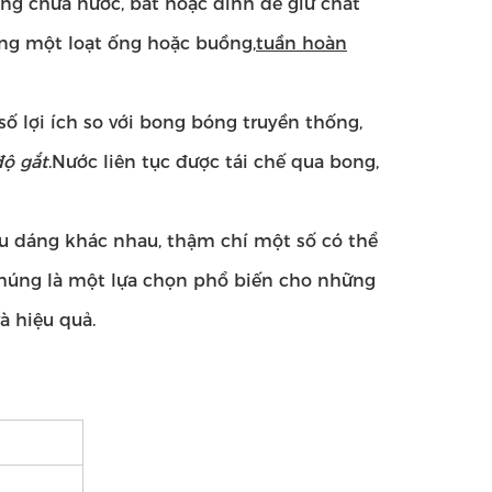
ng chứa nước, bát hoặc đinh để giữ chất
ng một loạt ống hoặc buồng,
tuần hoàn
số lợi ích so với bong bóng truyền thống,
ộ gắt
.Nước liên tục được tái chế qua bong,
ểu dáng khác nhau, thậm chí một số có thể
húng là một lựa chọn phổ biến cho những
à hiệu quả.