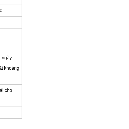
c
2 ngày
mất khoảng
ái cho