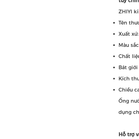
tùy chỉn
ZHIYI k
Tên thư
Xuất xứ
Màu sắc
Chất liệ
Bát giới
Kích th
Chiều ca
Ống nướ
dụng ch
Hỗ trợ v