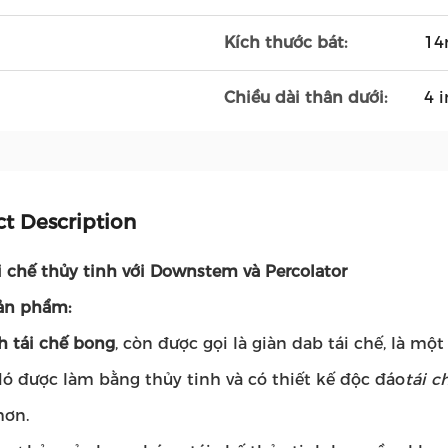
Kích thước bát:
1
Chiều dài thân dưới:
4 
t Description
i chế thủy tinh với Downstem và Percolator
ản phẩm:
h tái chế bong
, còn được gọi là giàn dab tái chế, là m
Nó được làm bằng thủy tinh và có thiết kế độc đáo
tái 
hơn.