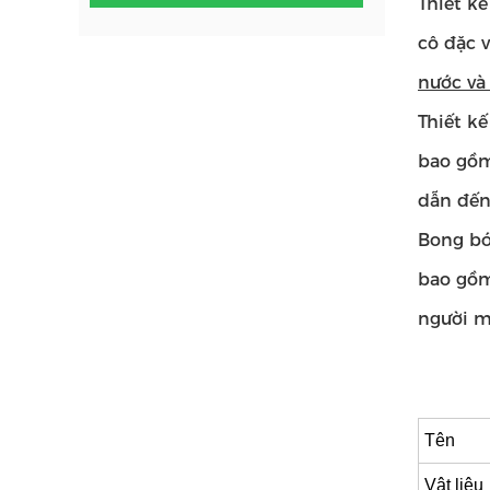
Thiết k
cô đặc 
nước và 
Thiết kế
bao gồ
dẫn đến
Bong bó
bao gồm
người mu
Tên
Vật liệu