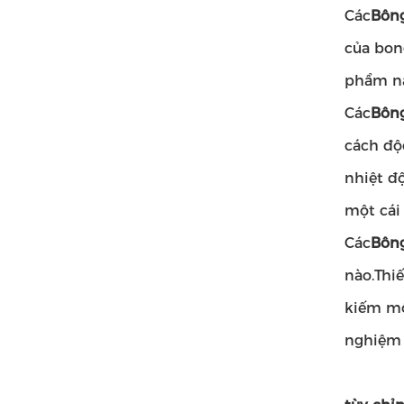
Các
Bông
của bon
phẩm n
Các
Bông
cách độ
nhiệt đ
một cái 
Các
Bông
nào.Thi
kiếm mộ
nghiệm 