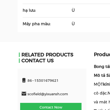
hạ lưu:
Ừ
Máy pha màu:
Ừ
Produc
RELATED PRODUCTS
CONTACT US
Bong tá
Mô tả S
86--15301679621
MỘT
kín
cô đặc.
scofield@yixuansh.com
và mát 
Contact Now