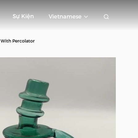
Sự Kiện
Vietnamese
 With Percolator