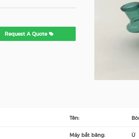
Request A Quote
Tên:
Bô
Máy bắt băng:
Ừ