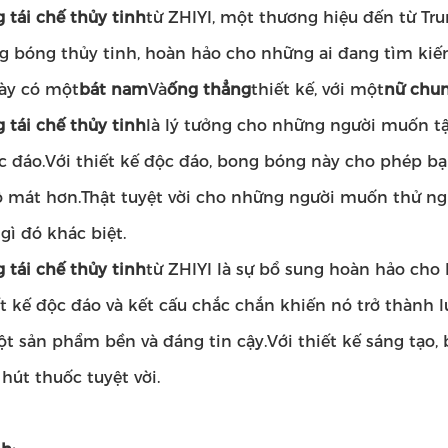
 tái chế thủy tinh
từ ZHIYI, một thương hiệu đến từ Tr
g bóng thủy tinh, hoàn hảo cho những ai đang tìm kiế
ày có một
bát nam
Và
ống thẳng
thiết kế, với một
nữ chu
 tái chế thủy tinh
là lý tưởng cho những người muốn t
c đáo.Với thiết kế độc đáo, bong bóng này cho phép b
ộ mát hơn.Thật tuyệt vời cho những người muốn thử ng
gì đó khác biệt.
 tái chế thủy tinh
từ ZHIYI là sự bổ sung hoàn hảo cho 
ết kế độc đáo và kết cấu chắc chắn khiến nó trở thành 
t sản phẩm bền và đáng tin cậy.Với thiết kế sáng tạo, 
hút thuốc tuyệt vời.