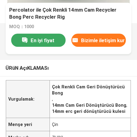
Percolator ile Çok Renkli 14mm Cam Recycler
Bong Perc Recycler Rig
MOQ：1000
En iyi fiyat
Bizimle iletişim kur
ÜRüN AçıKLAMASı
Çok Renkli Cam Geri Dönüştürücü
Bong
Vurgulamak:
,
14mm Cam Geri Dönüştürücü Bong
,
14mm erc geri dönüştürücü kulesi
Menşe yeri
Çin