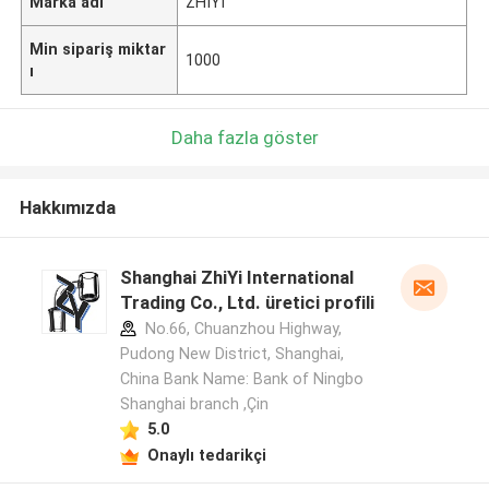
Marka adı
ZHIYI
Min sipariş miktar
1000
ı
Daha fazla göster
Hakkımızda
Shanghai ZhiYi International
Trading Co., Ltd. üretici profili
No.66, Chuanzhou Highway,
Pudong New District, Shanghai,
China Bank Name: Bank of Ningbo
Shanghai branch ,Çin
5.0
Onaylı tedarikçi