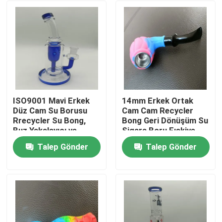
ISO9001 Mavi Erkek
14mm Erkek Ortak
Düz Cam Su Borusu
Cam Cam Recycler
Rrecycler Su Bong,
Bong Geri Dönüşüm Su
Buz Yakalayıcı ve
Sigara Boru Fıskiye
Percolator ile
Talep Gönder
Talep Gönder
Ana sayfa
Ürünler
Hakkımızda