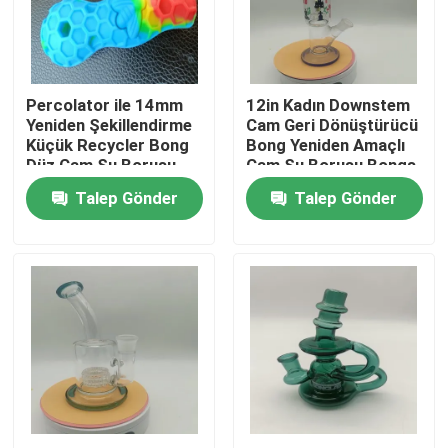
Fabrika turu
Percolator ile 14mm
12in Kadın Downstem
Kalite kontrol
Yeniden Şekillendirme
Cam Geri Dönüştürücü
Küçük Recycler Bong
Bong Yeniden Amaçlı
Düz Cam Su Borusu
Cam Su Borusu Bongs
Bize ulaşın
Tüpü
Talep Gönder
Talep Gönder
Haberler
Teklif isteği
Cam Bong Banger
Cam Su Nargilesi