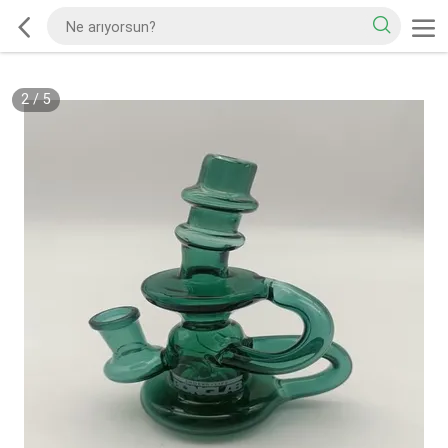
2
/
5