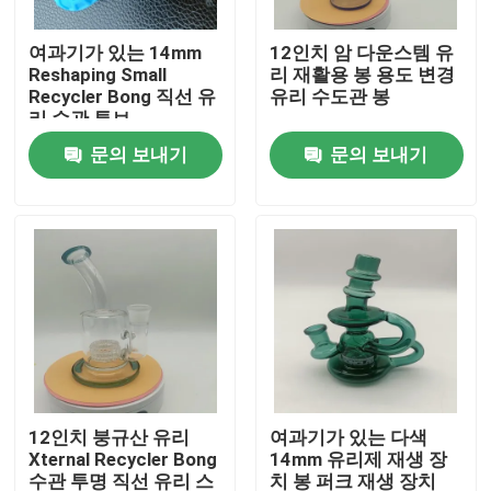
여과기가 있는 14mm
12인치 암 다운스템 유
공장 투어
Reshaping Small
리 재활용 봉 용도 변경
Recycler Bong 직선 유
유리 수도관 봉
리 수관 튜브
품질 관리
문의 보내기
문의 보내기
연락처
뉴스
견적 요청
글라스 봉 폭죽
12인치 붕규산 유리
여과기가 있는 다색
Xternal Recycler Bong
14mm 유리제 재생 장
유리물봉
수관 투명 직선 유리 스
치 봉 퍼크 재생 장치