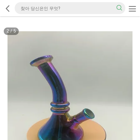
2
/
5