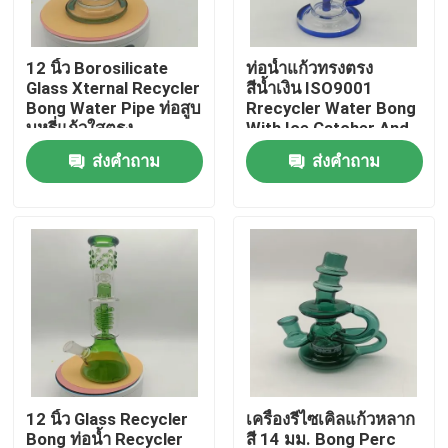
ทัวร์โรงงาน
12 นิ้ว Borosilicate
ท่อน้ำแก้วทรงตรง
Glass Xternal Recycler
สีน้ำเงิน ISO9001
Bong Water Pipe ท่อสูบ
Rrecycler Water Bong
ควบคุมคุณภาพ
บุหรี่แก้วใสตรง
With Ice Catcher And
Percolator
ส่งคำถาม
ส่งคำถาม
ติดต่อเรา
ข่าว
ขออ้าง
บ้องแก้ว
12 นิ้ว Glass Recycler
เครื่องรีไซเคิลแก้วหลาก
บ้องแก้วน้ำ
Bong ท่อน้ำ Recycler
สี 14 มม. Bong Perc