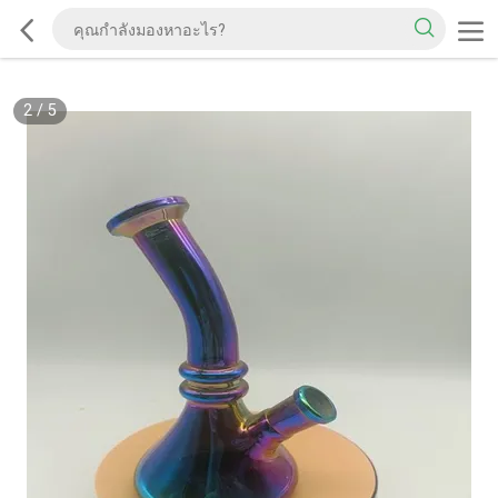
2
/
5