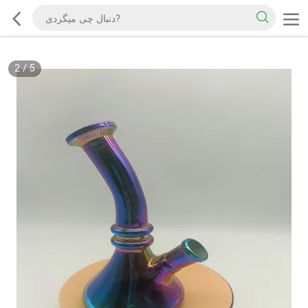
2
/
5