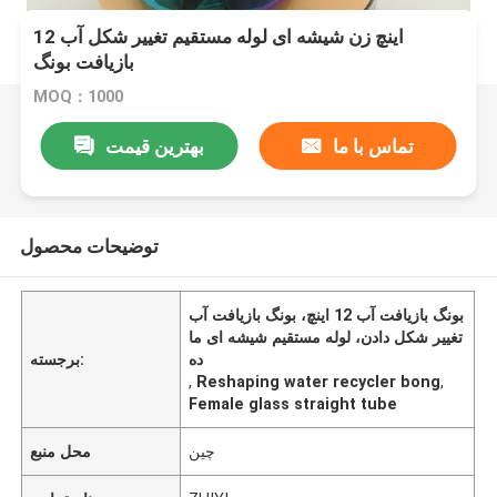
12 اینچ زن شیشه ای لوله مستقیم تغییر شکل آب
بازیافت بونگ
MOQ：1000
تماس با ما
بهترین قیمت
توضیحات محصول
بونگ بازیافت آب 12 اینچ، بونگ بازیافت آب
تغییر شکل دادن، لوله مستقیم شیشه ای ما
ده
برجسته:
,
Reshaping water recycler bong
,
Female glass straight tube
چین
محل منبع