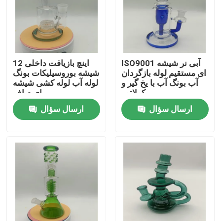
محصولات
گلس بونگ بنگر
ISO9001 آبی نر شیشه
12 اینچ بازیافت داخلی
ای مستقیم لوله بازگردان
شیشه بوروسیلیکات بونگ
آب بونگ آب با یخ گیر و
لوله آب لوله کشی شیشه
گلس واتر بونگ
پرکولاتور
ای صاف
ارسال سؤال
ارسال سؤال
بونگ شیشه سیلیکونی
کوارتز بانگر نیل
سیگار کشیدن شیشه بونگ
دکل داب شیشه ای