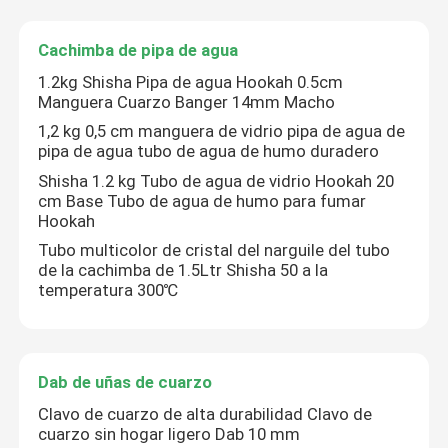
Cachimba de pipa de agua
Visita a la fábrica
1.2kg Shisha Pipa de agua Hookah 0.5cm
Manguera Cuarzo Banger 14mm Macho
Control de Calidad
1,2 kg 0,5 cm manguera de vidrio pipa de agua de
pipa de agua tubo de agua de humo duradero
Shisha 1.2 kg Tubo de agua de vidrio Hookah 20
Contacto
cm Base Tubo de agua de humo para fumar
Hookah
noticias
Tubo multicolor de cristal del narguile del tubo
de la cachimba de 1.5Ltr Shisha 50 a la
temperatura 300℃
Solicitar una cotización
Bong Banger de cristal
Dab de uñas de cuarzo
Clavo de cuarzo de alta durabilidad Clavo de
cuarzo sin hogar ligero Dab 10 mm
Bong de agua de vidrio