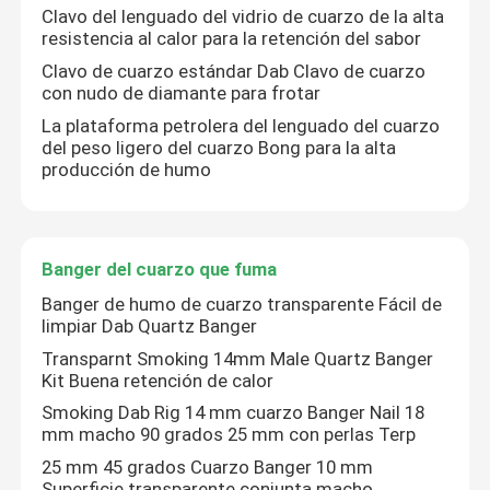
Clavo del lenguado del vidrio de cuarzo de la alta
resistencia al calor para la retención del sabor
Bong de vidrio de silicona
Clavo de cuarzo estándar Dab Clavo de cuarzo
con nudo de diamante para frotar
La plataforma petrolera del lenguado del cuarzo
Clavos del Banger del cuarzo
del peso ligero del cuarzo Bong para la alta
producción de humo
Bong de vidrio para fumar
Aparejos de Dab de vidrio
Banger del cuarzo que fuma
Banger de humo de cuarzo transparente Fácil de
limpiar Dab Quartz Banger
Cachimba de pipa de agua
Transparnt Smoking 14mm Male Quartz Banger
Kit Buena retención de calor
Dab de uñas de cuarzo
Smoking Dab Rig 14 mm cuarzo Banger Nail 18
mm macho 90 grados 25 mm con perlas Terp
25 mm 45 grados Cuarzo Banger 10 mm
Banger del cuarzo que fuma
Superficie transparente conjunta macho