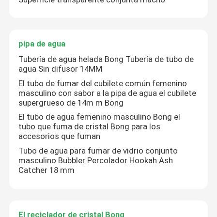
pipa de agua
pipa de agua
El reciclador de cristal Bong
Tubería de agua helada Bong Tubería de tubo de
agua Sin difusor 14MM
El tubo de fumar del cubilete común femenino
Bongs de tubo recto
masculino con sabor a la pipa de agua el cubilete
supergrueso de 14m m Bong
El pequeño silicón Bong
El tubo de agua femenino masculino Bong el
tubo que fuma de cristal Bong para los
accesorios que fuman
Paja del vapor del silicón
Tubo de agua para fumar de vidrio conjunto
masculino Bubbler Percolador Hookah Ash
Catcher 18 mm
Accesorios de humo
El reciclador de cristal Bong